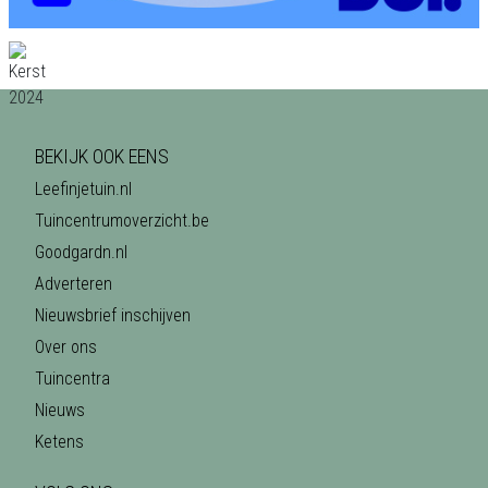
BEKIJK OOK EENS
Leefinjetuin.nl
Tuincentrumoverzicht.be
Goodgardn.nl
Adverteren
Nieuwsbrief inschijven
Over ons
Tuincentra
Nieuws
Ketens