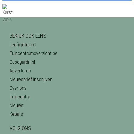
BEKIJK OOK EENS
Leefinjetuin.nl
Tuincentrumoverzicht.be
Goodgardn.nl
Adverteren
Nieuwsbrief inschijven
Over ons
Tuincentra
Nieuws
Ketens
VOLG ONS