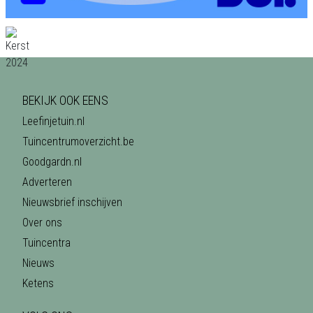
BEKIJK OOK EENS
Leefinjetuin.nl
Tuincentrumoverzicht.be
Goodgardn.nl
Adverteren
Nieuwsbrief inschijven
Over ons
Tuincentra
Nieuws
Ketens