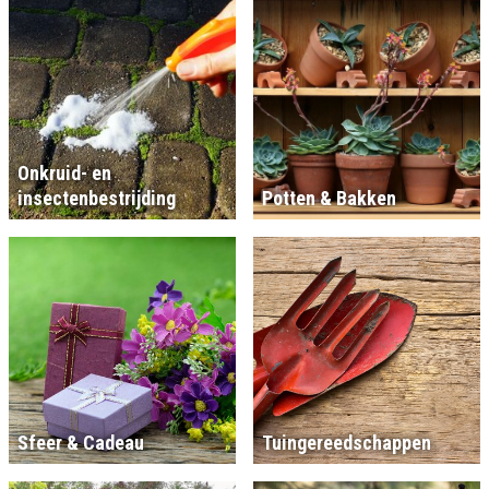
Onkruid- en
insectenbestrijding
Potten & Bakken
Sfeer & Cadeau
Tuingereedschappen