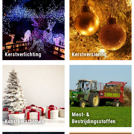
Kerstverlichting
Kerstversiering
Mest- &
Kunstkerstbomen
Bestrijdingsstoffen