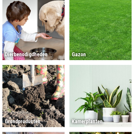
Dierbenodigdheden
Gazon
Grondproducten
Kamerplanten