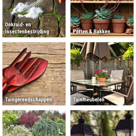
Onkruid- en
insectenbestrijding
Potten & Bakken
Tuingereedschappen
Tuinmeubelen