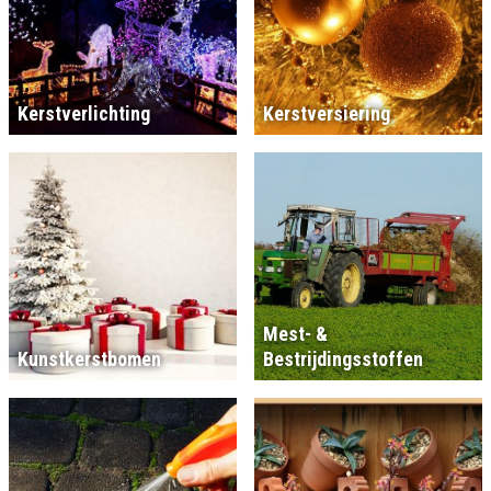
Kerstverlichting
Kerstversiering
Mest- &
Kunstkerstbomen
Bestrijdingsstoffen