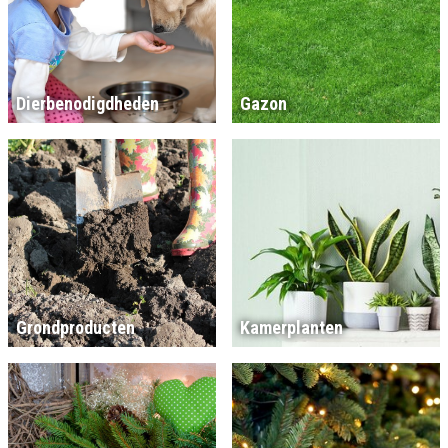
Dierbenodigdheden
Gazon
Grondproducten
Kamerplanten