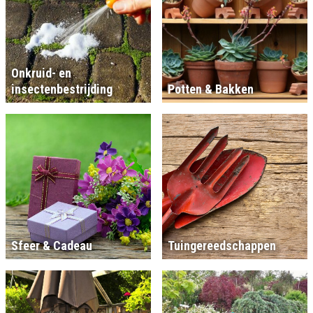
Onkruid- en
insectenbestrijding
Potten & Bakken
Sfeer & Cadeau
Tuingereedschappen