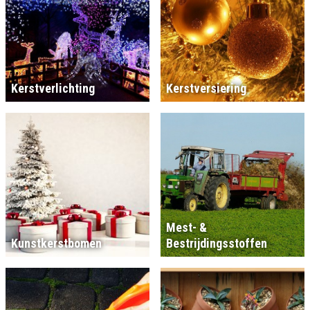
Kerstverlichting
Kerstversiering
Mest- &
Kunstkerstbomen
Bestrijdingsstoffen