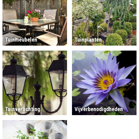
Tuinmeubelen
Tuinplanten
Tuinverlichting
Vijverbenodigdheden