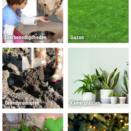
Dierbenodigdheden
Gazon
Grondproducten
Kamerplanten