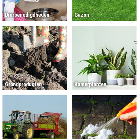
Dierbenodigdheden
Gazon
Grondproducten
Kamerplanten