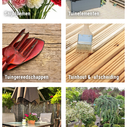
Snijbloemen
Tuinelementen
Tuingereedschappen
Tuinhout & -afscheiding