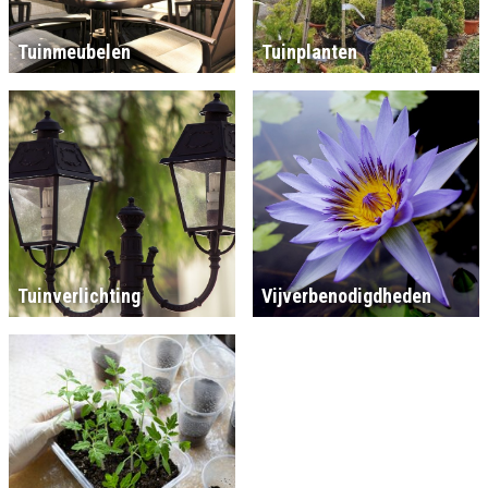
Tuinmeubelen
Tuinplanten
Tuinverlichting
Vijverbenodigdheden