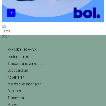
BEKIJK OOK EENS
Leefinjetuin.nl
Tuincentrumoverzicht.be
Goodgardn.nl
Adverteren
Nieuwsbrief inschijven
Over ons
Tuincentra
Nieuws