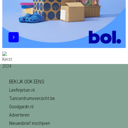
BEKIJK OOK EENS
Leefinjetuin.nl
Tuincentrumoverzicht.be
Goodgardn.nl
Adverteren
Nieuwsbrief inschijven