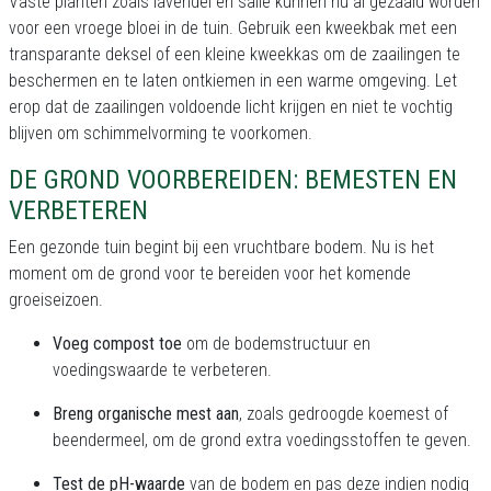
Vaste planten zoals lavendel en salie kunnen nu al gezaaid worden
voor een vroege bloei in de tuin. Gebruik een kweekbak met een
transparante deksel of een kleine kweekkas om de zaailingen te
beschermen en te laten ontkiemen in een warme omgeving. Let
erop dat de zaailingen voldoende licht krijgen en niet te vochtig
blijven om schimmelvorming te voorkomen.
DE GROND VOORBEREIDEN: BEMESTEN EN
VERBETEREN
Een gezonde tuin begint bij een vruchtbare bodem. Nu is het
moment om de grond voor te bereiden voor het komende
groeiseizoen.
Voeg compost toe
om de bodemstructuur en
voedingswaarde te verbeteren.
Breng organische mest aan
, zoals gedroogde koemest of
beendermeel, om de grond extra voedingsstoffen te geven.
Test de pH-waarde
van de bodem en pas deze indien nodig