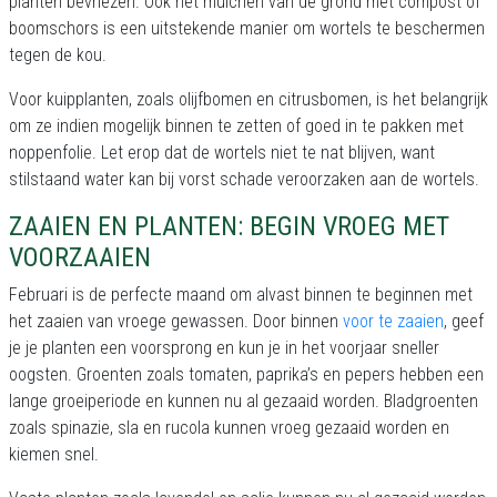
planten bevriezen. Ook het mulchen van de grond met compost of
boomschors is een uitstekende manier om wortels te beschermen
tegen de kou.
Voor kuipplanten, zoals olijfbomen en citrusbomen, is het belangrijk
om ze indien mogelijk binnen te zetten of goed in te pakken met
noppenfolie. Let erop dat de wortels niet te nat blijven, want
stilstaand water kan bij vorst schade veroorzaken aan de wortels.
ZAAIEN EN PLANTEN: BEGIN VROEG MET
VOORZAAIEN
Februari is de perfecte maand om alvast binnen te beginnen met
het zaaien van vroege gewassen. Door binnen
voor te zaaien
, geef
je je planten een voorsprong en kun je in het voorjaar sneller
oogsten. Groenten zoals tomaten, paprika’s en pepers hebben een
lange groeiperiode en kunnen nu al gezaaid worden. Bladgroenten
zoals spinazie, sla en rucola kunnen vroeg gezaaid worden en
kiemen snel.