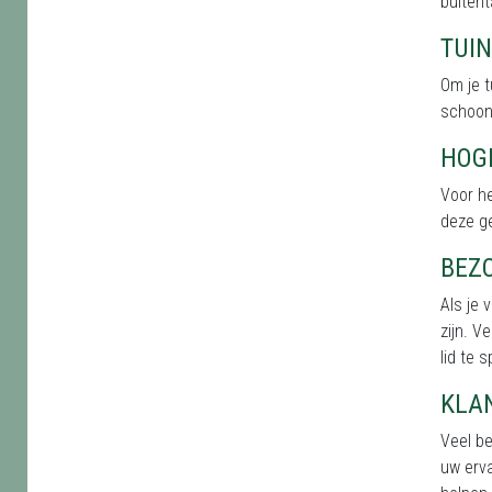
buitent
TUI
Om je t
schoonh
HOG
Voor h
deze g
BEZ
Als je 
zijn. V
lid te 
KLA
Veel b
uw erva