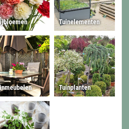
ijbloemen
Tuinelementen
inmeubelen
Tuinplanten