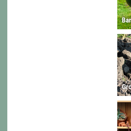
Ba
Gr