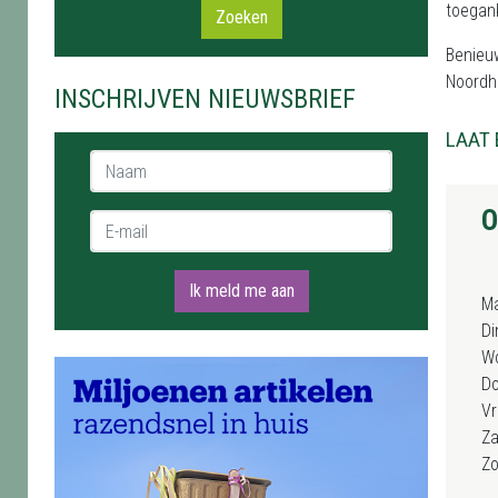
toegank
Zoeken
Benieuw
Noordh
INSCHRIJVEN NIEUWSBRIEF
LAAT 
Naam *
O
E-mail *
Ik meld me aan
M
Di
W
D
Vr
Za
Z