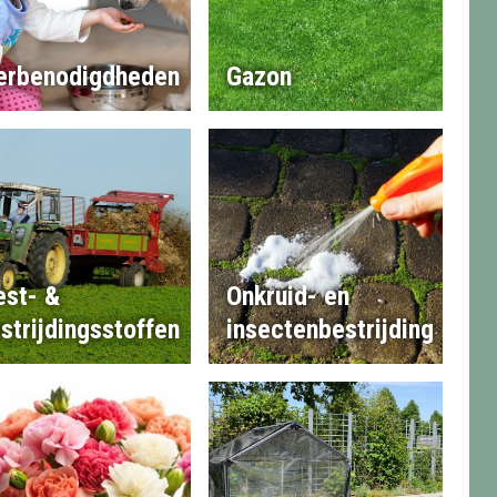
erbenodigdheden
Gazon
st- &
Onkruid- en
strijdingsstoffen
insectenbestrijding