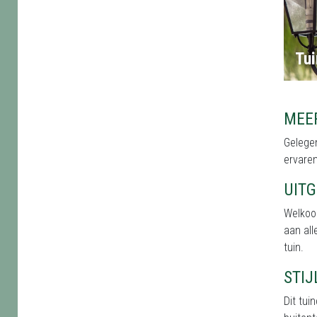
Tui
MEE
Gelegen
ervaren
UIT
Welkoo
aan all
tuin.
STI
Dit tu