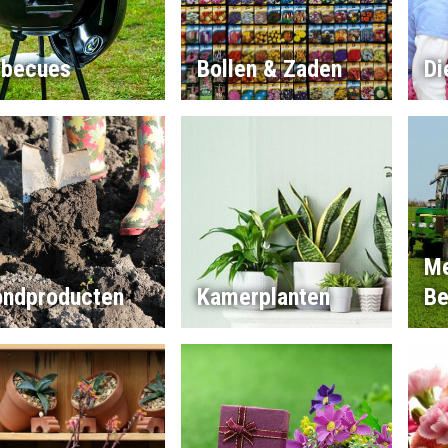
rbecues
Bollen & Zaden
Di
Me
ondproducten
Kamerplanten
Be