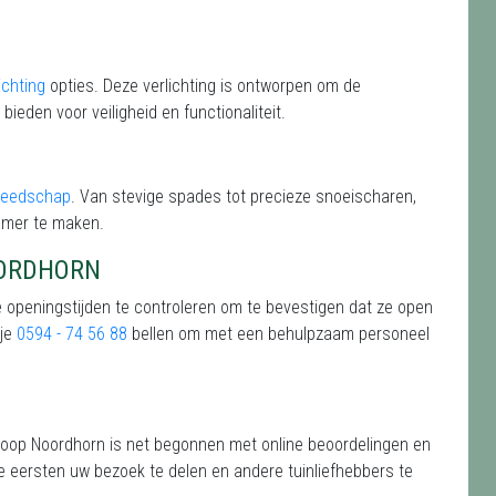
ichting
opties. Deze verlichting is ontworpen om de
 bieden voor veiligheid en functionaliteit.
reedschap
. Van stevige spades tot precieze snoeischaren,
amer te maken.
OORDHORN
e openingstijden te controleren om te bevestigen dat ze open
 je
0594 - 74 56 88
bellen om met een behulpzaam personeel
koop Noordhorn is net begonnen met online beoordelingen en
e eersten uw bezoek te delen en andere tuinliefhebbers te