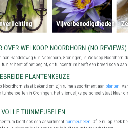
nverlichting
Vijverbenodigdheden
Ze
R OVER WELKOOP NOORDHORN (NO REVIEWS)
 aan Handelsweg 6 in Noordhorn, Groningen, is Welkoop Noordhorn de i
 tuinier bent of net begint, dit tuincentrum heeft een breed scala aa
GEBREIDE PLANTENKEUZE
p Noordhorn staat bekend om zijn ruime assortiment aan
planten
. Va
e tuinbehoeften in Groningen. Het vriendelijke personeel staat klaar om
JLVOLLE TUINMEUBELEN
incentrum biedt ook een assortiment
tuinmeubelen
. Of je nu op zoek b