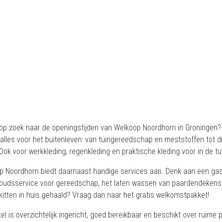
op zoek naar de openingstijden van Welkoop Noordhorn in Groningen? D
 alles voor het buitenleven: van tuingereedschap en meststoffen tot d
 Ook voor werkkleding, regenkleding en praktische kleding voor in de tu
p Noordhorn biedt daarnaast handige services aan. Denk aan een gasv
oudsservice voor gereedschap, het laten wassen van paardendekens e
kitten in huis gehaald? Vraag dan naar het gratis welkomstpakket!
el is overzichtelijk ingericht, goed bereikbaar en beschikt over ruim