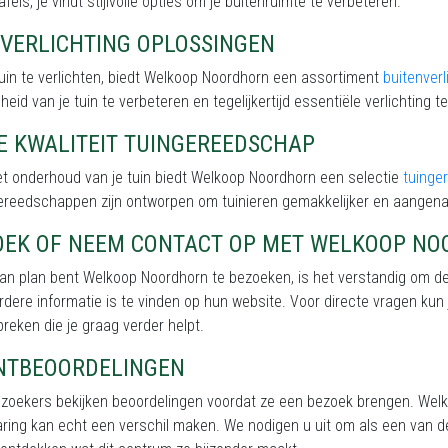
afels, je vindt stijlvolle opties om je buitenruimte te verbeteren.
NVERLICHTING OPLOSSINGEN
uin te verlichten, biedt Welkoop Noordhorn een assortiment
buitenverl
eid van je tuin te verbeteren en tegelijkertijd essentiële verlichting te
E KWALITEIT TUINGEREEDSCHAP
et onderhoud van je tuin biedt Welkoop Noordhorn een selectie
tuinge
ereedschappen zijn ontworpen om tuinieren gemakkelijker en aangen
OEK OF NEEM CONTACT OP MET WELKOOP N
van plan bent Welkoop Noordhorn te bezoeken, is het verstandig om d
erdere informatie is te vinden op hun website. Voor directe vragen kun
spreken die je graag verder helpt.
NTBEOORDELINGEN
ezoekers bekijken beoordelingen voordat ze een bezoek brengen. Wel
ring kan echt een verschil maken. We nodigen u uit om als een van d