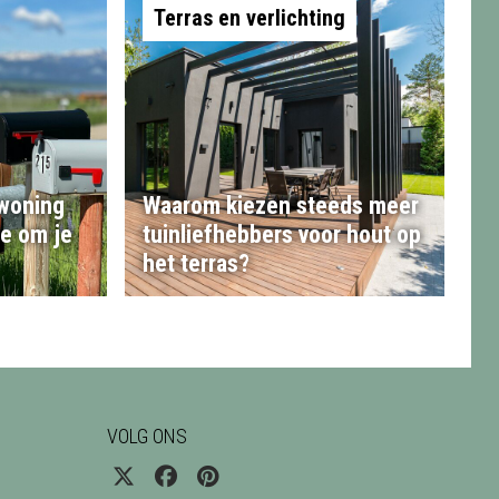
Terras en verlichting
 woning
Waarom kiezen steeds meer
te om je
tuinliefhebbers voor hout op
het terras?
VOLG ONS