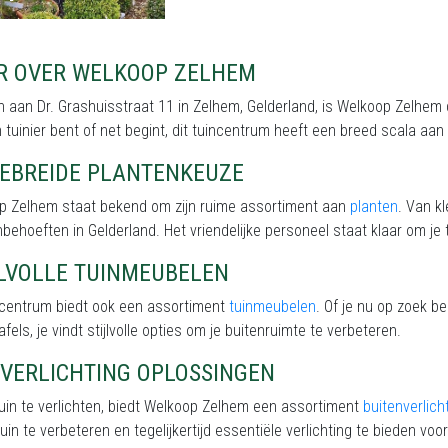
R OVER WELKOOP ZELHEM
 aan Dr. Grashuisstraat 11 in Zelhem, Gelderland, is Welkoop Zelhem d
 tuinier bent of net begint, dit tuincentrum heeft een breed scala aa
GEBREIDE PLANTENKEUZE
p Zelhem staat bekend om zijn ruime assortiment aan
planten
. Van k
inbehoeften in Gelderland. Het vriendelijke personeel staat klaar om je 
JLVOLLE TUINMEUBELEN
incentrum biedt ook een assortiment
tuinmeubelen
. Of je nu op zoek b
afels, je vindt stijlvolle opties om je buitenruimte te verbeteren.
NVERLICHTING OPLOSSINGEN
uin te verlichten, biedt Welkoop Zelhem een assortiment
buitenverlich
tuin te verbeteren en tegelijkertijd essentiële verlichting te bieden voor 