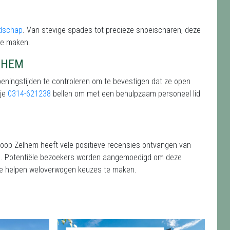
edschap
. Van stevige spades tot precieze snoeischaren, deze
te maken.
LHEM
peningstijden te controleren om te bevestigen dat ze open
 je
0314-621238
bellen om met een behulpzaam personeel lid
oop Zelhem heeft vele positieve recensies ontvangen van
4.6. Potentiële bezoekers worden aangemoedigd om deze
 te helpen weloverwogen keuzes te maken.