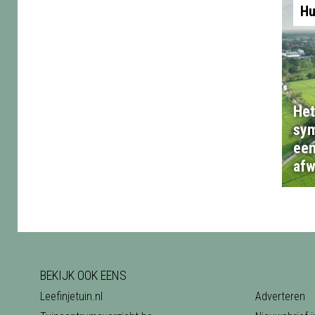
Hu
Het
sym
een
afw
BEKIJK OOK EENS
Leefinjetuin.nl
Adverteren