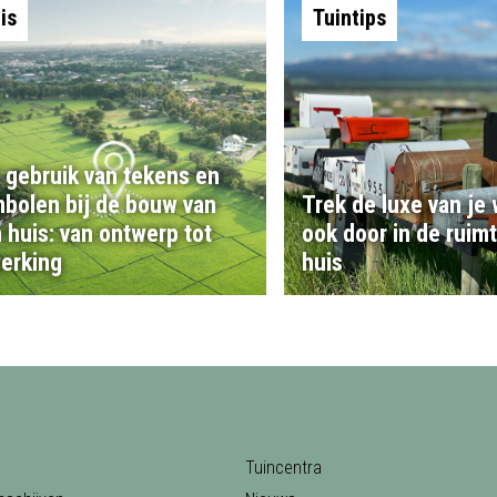
is
Tuintips
 gebruik van tekens en
bolen bij de bouw van
Trek de luxe van je
 huis: van ontwerp tot
ook door in de ruim
erking
huis
Tuincentra