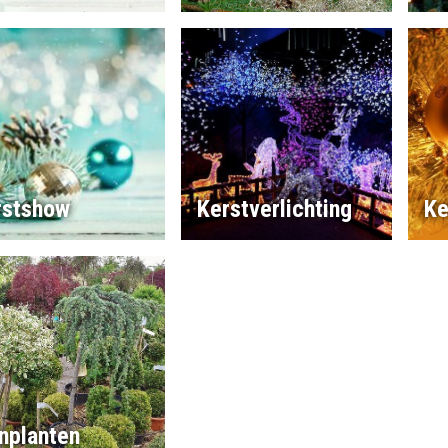
rstshow
Kerstverlichting
Ke
nplanten