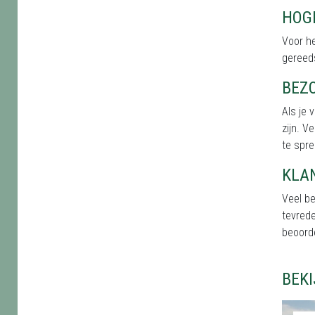
HOG
Voor h
gereed
BEZ
Als je 
zijn. V
te spre
KLA
Veel b
tevred
beoord
BEK