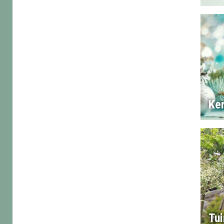
Ke
Tui