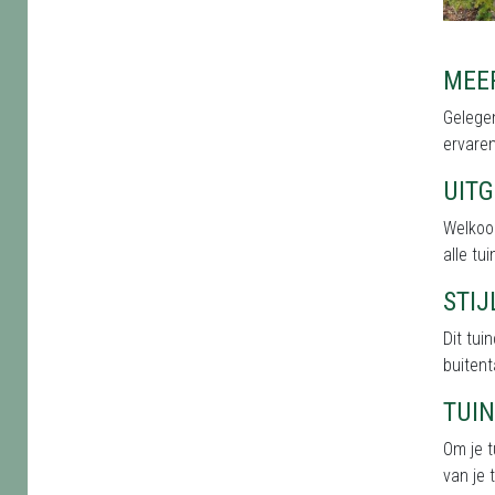
MEE
Gelegen
ervaren
UIT
Welkoo
alle tu
STI
Dit tu
buitent
TUI
Om je t
van je 