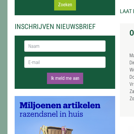
Zoeken
LAAT 
INSCHRIJVEN NIEUWSBRIEF
O
Naam *
M
E-mail *
Di
W
D
Ik meld me aan
Vr
Za
Z