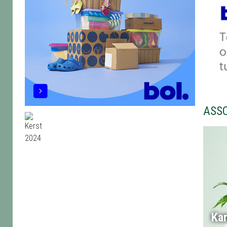
ASS
Ka