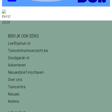
BEKIJK OOK EENS
Leefinjetuin.nl
Tuincentrumoverzicht.be
Goodgardn.nl
Adverteren
Nieuwsbrief inschijven
Over ons
Tuincentra
Nieuws
Ketens