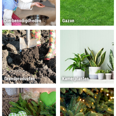
Dierbenodigdheden
Gazon
Grondproducten
Kamerplanten