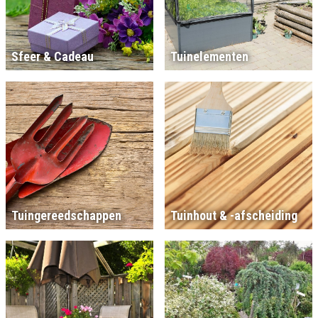
Sfeer & Cadeau
Tuinelementen
Tuingereedschappen
Tuinhout & -afscheiding