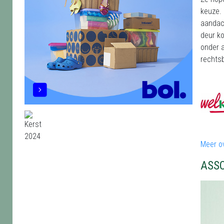
keuze. 
aandach
deur ko
onder 
rechtsb
Meer o
ASS