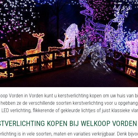
koop Vorden in Vorden kunt u kerstverlichting kopen om uw huis van bi
hebben ze de verschillende soorten kerstverlichting voor u opgehan
 LED verlichting, flikkerende of gekleurde lichtjes of juist klassieke vl
STVERLICHTING KOPEN BIJ WELKOOP VORDEN
rlichting is in vele soorten, maten en variaties verkrijgbaar. Denk bijv