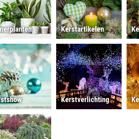
merplanten
Kerstartikelen
Ke
rstshow
Kerstverlichting
Ke