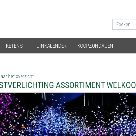
KETENS
TUINKALENDER
KOOPZONDAGEN
aar het overzicht
STVERLICHTING ASSORTIMENT WELKO