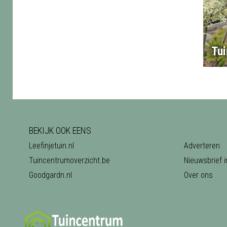
Tui
BEKIJK OOK EENS
Leefinjetuin.nl
Adverteren
Tuincentrumoverzicht.be
Nieuwsbrief i
Goodgardn.nl
Over ons