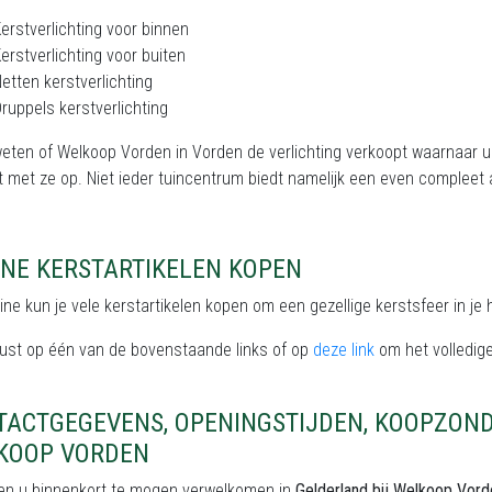
erstverlichting voor binnen
erstverlichting voor buiten
etten kerstverlichting
ruppels kerstverlichting
weten of Welkoop Vorden in Vorden de verlichting verkoopt waarnaar u
 met ze op. Niet ieder tuincentrum biedt namelijk een even compleet a
INE KERSTARTIKELEN KOPEN
ine kun je vele kerstartikelen kopen om een gezellige kerstsfeer in je h
rust op één van de bovenstaande links of op
deze link
om het volledige
TACTGEGEVENS, OPENINGSTIJDEN, KOOPZON
KOOP VORDEN
en u binnenkort te mogen verwelkomen in
Gelderland bij Welkoop Vor