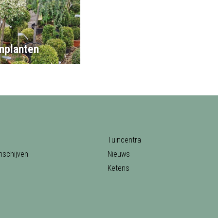
nplanten
Tuincentra
nschijven
Nieuws
Ketens