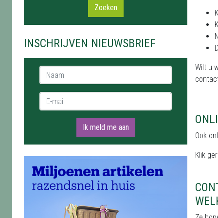
Zoeken
K
K
N
INSCHRIJVEN NIEUWSBRIEF
D
Wilt u 
Naam *
contact
E-mail *
ONL
Ik meld me aan
Ook onl
Klik ge
CON
WEL
Ze hop