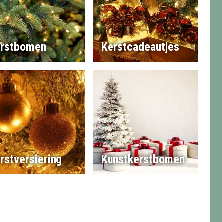
rstbomen
Kerstcadeautjes
rstversiering
Kunstkerstbomen