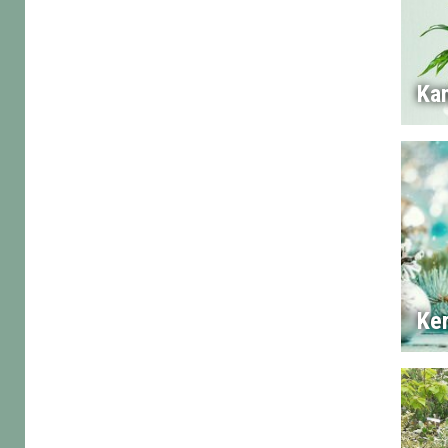
Ka
Ke