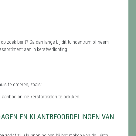
 op zoek bent? Ga dan langs bij dit tuincentrum of neem
ssortiment aan in kerstverlichting.
uis te creëren, zoals:
 aanbod online kerstartikelen te bekijken.
DAGEN EN KLANTBEOORDELINGEN VAN
den
zodat zij u kunnen helpen bij het maken van de juiste