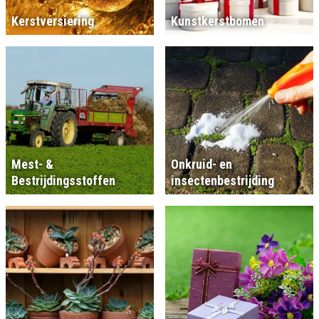
Kerstversiering
Kunstkerstbomen
Mest- &
Onkruid- en
Bestrijdingsstoffen
insectenbestrijding