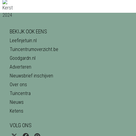
BEKIJK OOK EENS
Leefinjetuin.nl
Tuincentrumoverzicht.be
Goodgardn.nl
Adverteren
Nieuwsbrief inschijven
Over ons
Tuincentra
Nieuws
Ketens
VOLG ONS