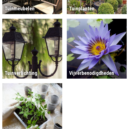
Tuinmeubelen
Tuinplanten
Tuinverlichting
Vijverbenodigdheden