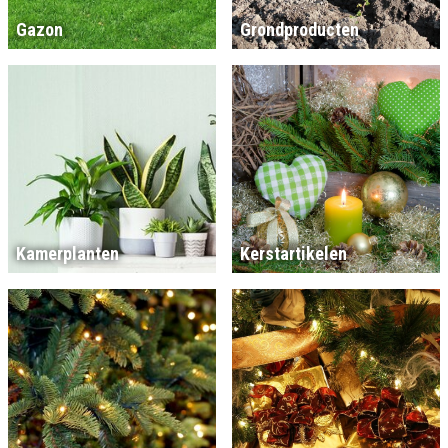
Gazon
Grondproducten
Kamerplanten
Kerstartikelen