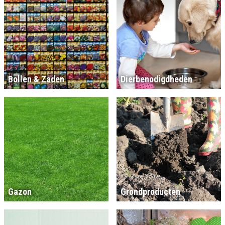
Bollen & Zaden
Dierbenodigdheden
Gazon
Grondproducten