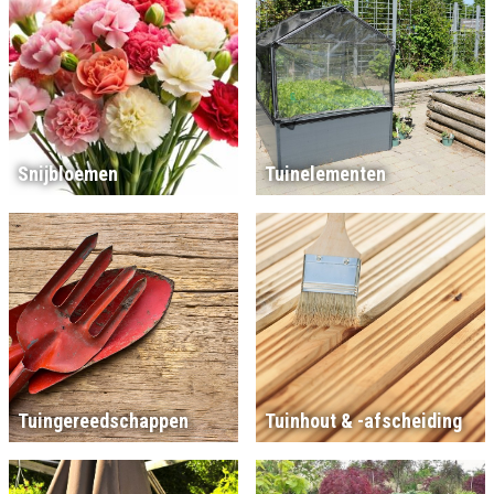
Snijbloemen
Tuinelementen
Tuingereedschappen
Tuinhout & -afscheiding