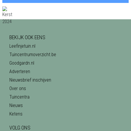
BEKIJK OOK EENS
Leefinjetuin.nl
Tuincentrumoverzicht.be
Goodgardn.nl
Adverteren
Nieuwsbrief inschijven
Over ons
Tuincentra
Nieuws
Ketens
VOLG ONS