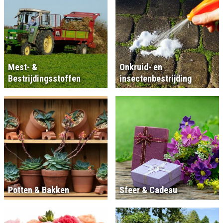
Mest- &
Onkruid- en
Bestrijdingsstoffen
insectenbestrijding
Potten & Bakken
Sfeer & Cadeau