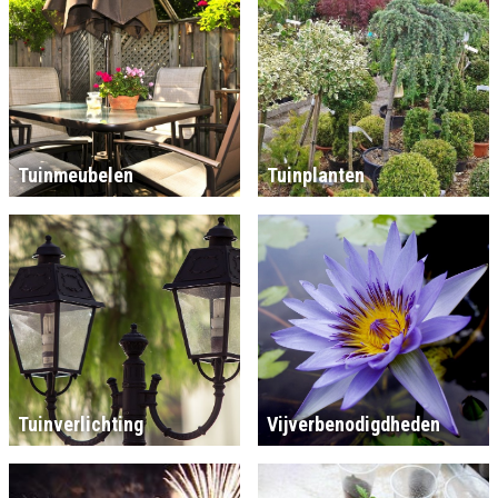
Tuinmeubelen
Tuinplanten
Tuinverlichting
Vijverbenodigdheden