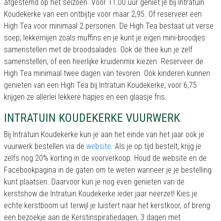
afgestemd op het seizoen. Voor 11.00 uur geniet je bij Intratuin
Koudekerke van een ontbijtje voor maar 2,95. Of reserveer een
High Tea voor minimaal 2 personen. De High Tea bestaat uit verse
soep, lekkernijen zoals muffins en je kunt je eigen mini-broodjes
samenstellen met de broodsalades. Ook de thee kun je zelf
samenstellen, of een heerlijke kruidenmix kiezen. Reserveer de
High Tea minimaal twee dagen van tevoren. Ook kinderen kunnen
genieten van een High Tea bij Intratuin Koudekerke, voor 6,75
krijgen ze allerlei lekkere hapjes en een glaasje fris.
INTRATUIN KOUDEKERKE VUURWERK
Bij Intratuin Koudekerke kun je aan het einde van het jaar ook je
vuurwerk bestellen via de
website
. Als je op tijd bestelt, krijg je
zelfs nog 20% korting in de voorverkoop. Houd de website en de
Facebookpagina in de gaten om te weten wanneer je je bestelling
kunt plaatsen. Daarvoor kun je nog even genieten van de
kerstshow die Intratuin Koudekerke ieder jaar neerzet! Kies je
echte kerstboom uit terwijl je luistert naar het kerstkoor, of breng
een bezoekje aan de Kerstinspiratiedagen, 3 dagen met