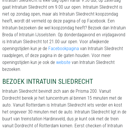
Intratuin Sliedrecht is elke dag open vanaf 9.30 uur, op zaterdag
gaat Intratuin Sliedrecht om 9.00 uur open. Intratuin Sliedrecht is
niet op zondag open, maar als Intratuin Sliedrecht koopzondag
heeft, wordt dit vermeld op deze pagina of op Facebook. Een
Intratuin bezoeken die wel koopzondag heeft? Bezoek dan Intratuin
Breda of Intratuin IJsselstein. Op donderdagavond en vrijdagavond
is Intratuin Sliedrecht tot 21.00 uur open. Voor afwijkende
openingstijden kun je de
Facebookpagina
van Intratuin Sliedrecht
raadplegen, of deze pagina in de gaten houden. Voor meer
openingstijden kun je ook de
website
van Intratuin Sliedrecht
bezoeken.
BEZOEK INTRATUIN SLIEDRECHT
Intratuin Sliedrecht bevindt zich aan de Prisma 200. Vanuit
Dordrecht bereik je het tuincentrum al binnen 15 minuten met de
auto. Vanuit Rotterdam is Intratuin Sliedrecht iets verder en kost
het ongeveer 30 minuten met de auto. Intratuin Sliedrecht ligt in de
buurt van treinstation Hardinxveld, dus je kunt ook met de trein
vanuit Dordrecht of Rotterdam komen. Eerst checken of Intratuin