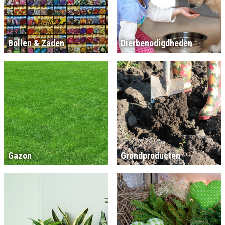
Bollen & Zaden
Dierbenodigdheden
Gazon
Grondproducten