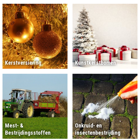
Kerstversiering
Kunstkerstbomen
Mest- &
Onkruid- en
Bestrijdingsstoffen
insectenbestrijding