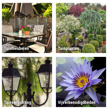
Tuinmeubelen
Tuinplanten
Tuinverlichting
Vijverbenodigdheden