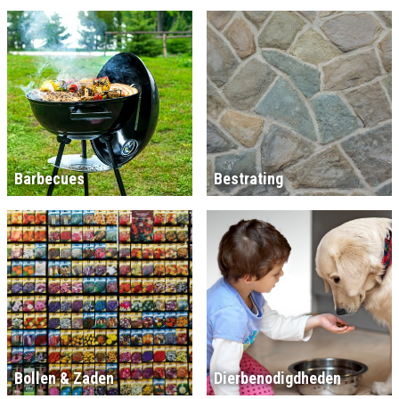
Barbecues
Bestrating
Bollen & Zaden
Dierbenodigdheden