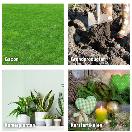
Gazon
Grondproducten
Kamerplanten
Kerstartikelen