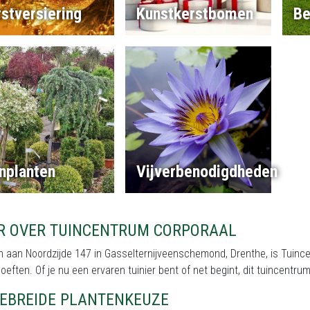
stversiering
Kunstkerstbomen
Be
nplanten
Vijverbenodigdheden
R OVER TUINCENTRUM CORPORAAL
 aan Noordzijde 147 in Gasselternijveenschemond, Drenthe, is Tuince
oeften. Of je nu een ervaren tuinier bent of net begint, dit tuincent
GEBREIDE PLANTENKEUZE