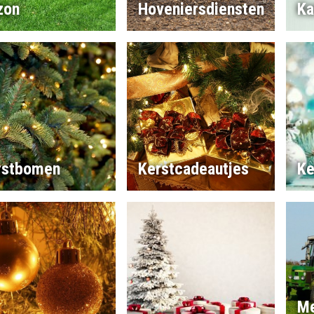
zon
Hoveniersdiensten
Ka
rstbomen
Kerstcadeautjes
Ke
Me