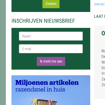
Zoeken
overzi
LAAT 
INSCHRIJVEN NIEUWSBRIEF
O
Naam *
E-mail *
M
Di
Ik meld me aan
W
D
Vr
Za
Z