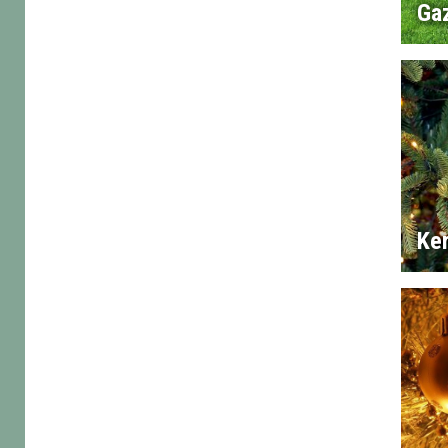
Ga
Ke