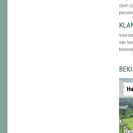
open zi
persone
KLA
Veel b
van te
beoord
BEK
Hu
Het