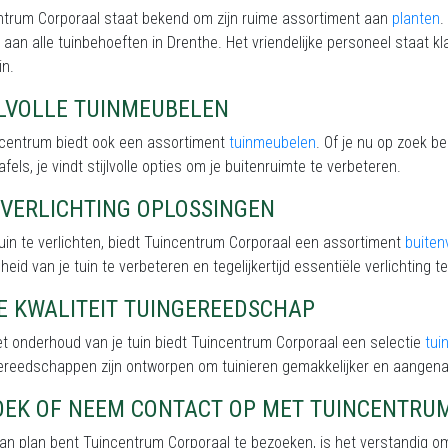
ntrum Corporaal staat bekend om zijn ruime assortiment aan
planten
.
 aan alle tuinbehoeften in Drenthe. Het vriendelijke personeel staat kl
in.
JLVOLLE TUINMEUBELEN
incentrum biedt ook een assortiment
tuinmeubelen
. Of je nu op zoek b
afels, je vindt stijlvolle opties om je buitenruimte te verbeteren.
NVERLICHTING OPLOSSINGEN
uin te verlichten, biedt Tuincentrum Corporaal een assortiment
buiten
eid van je tuin te verbeteren en tegelijkertijd essentiële verlichting te
E KWALITEIT TUINGEREEDSCHAP
t onderhoud van je tuin biedt Tuincentrum Corporaal een selectie
tui
ereedschappen zijn ontworpen om tuinieren gemakkelijker en aangen
OEK OF NEEM CONTACT OP MET TUINCENTRU
van plan bent Tuincentrum Corporaal te bezoeken, is het verstandig o