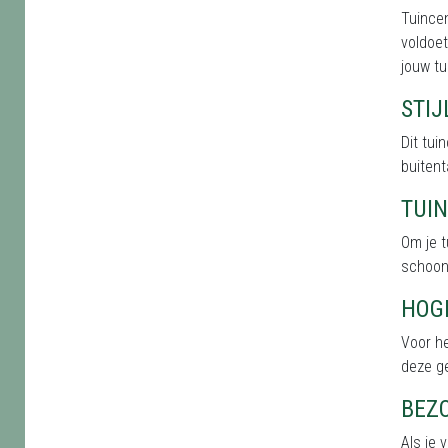
Tuince
voldoet
jouw tu
STI
Dit tu
buitent
TUI
Om je t
schoonh
HOG
Voor he
deze g
BEZ
Als je 