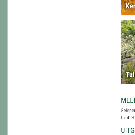
Ker
Tui
MEE
Gelegen
tuinbeh
UIT