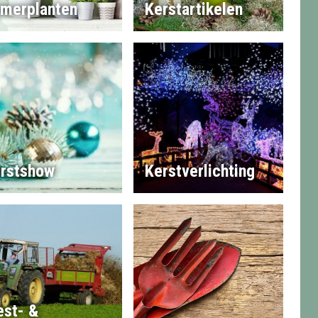
merplanten
Kerstartikelen
rstshow
Kerstverlichting
st- &