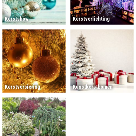
Kerstshow
Kerstverlichting
Kerstversiering
Kunstkerstbomen