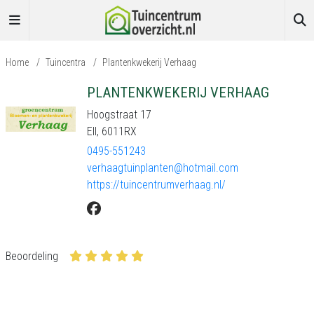
Home
/
Tuincentra
/
Plantenkwekerij Verhaag
PLANTENKWEKERIJ VERHAAG
Hoogstraat 17
Ell, 6011RX
0495-551243
verhaagtuinplanten@hotmail.com
https://tuincentrumverhaag.nl/
Beoordeling