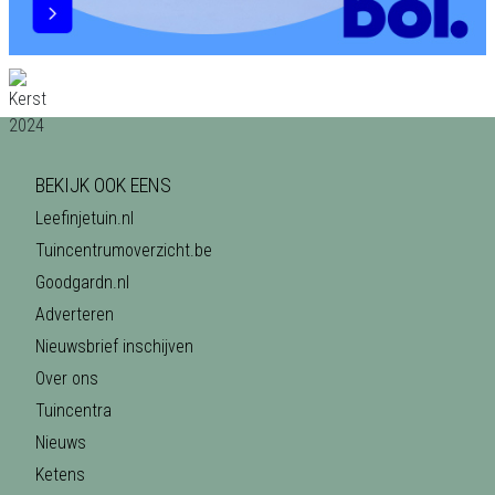
BEKIJK OOK EENS
Leefinjetuin.nl
Tuincentrumoverzicht.be
Goodgardn.nl
Adverteren
Nieuwsbrief inschijven
Over ons
Tuincentra
Nieuws
Ketens