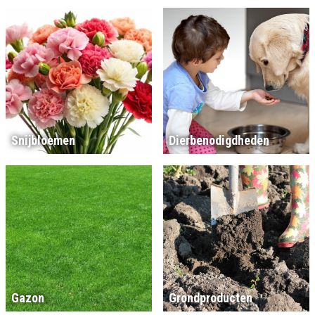
Snijbloemen
Dierbenodigdheden
Gazon
Grondproducten