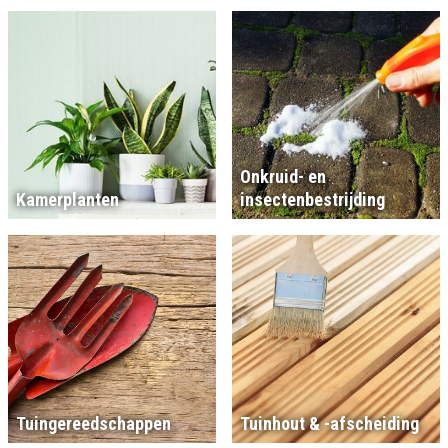
Onkruid- en
Kamerplanten
insectenbestrijding
Tuingereedschappen
Tuinhout & -afscheiding