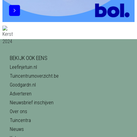
BEKIJK OOK EENS
Leefinjetuin.nl
Tuincentrumoverzicht.be
Goodgardn.nl
Adverteren
Nieuwsbrief inschijven
Over ons
Tuincentra
Nieuws