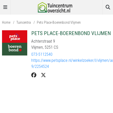
Home
/
Tuincentra
/
Pets Place-Boerenbond Vlijmen
PETS PLACE-BOERENBOND VLIJMEN
Achterstraat 9
Vlijmen, 5251 CS
073-5112540
https://www.petsplace.nl/winkelzoeker/l/vlijmen/a
9/2254524