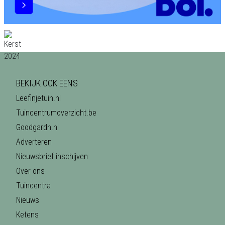
BEKIJK OOK EENS
Leefinjetuin.nl
Tuincentrumoverzicht.be
Goodgardn.nl
Adverteren
Nieuwsbrief inschijven
Over ons
Tuincentra
Nieuws
Ketens