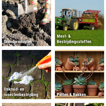
Mest- &
Grondproducten
Bestrijdingsstoffen
Onkruid- en
insectenbestrijding
Potten & Bakken