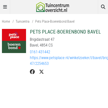
Home
/
Tuincentra
/
Pets Place-Boerenbond Bavel
PETS PLACE-BOERENBOND BAVEL
Brigidastraat 47
Bavel, 4854 CS
0161-431442
https://www.petsplace.nl/winkelzoeker/l/bavel/brig
47/2254653