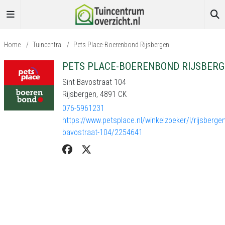
Home
/
Tuincentra
/
Pets Place-Boerenbond Rijsbergen
PETS PLACE-BOERENBOND RIJSBER
Sint Bavostraat 104
Rijsbergen, 4891 CK
076-5961231
https://www.petsplace.nl/winkelzoeker/l/rijsbergen
bavostraat-104/2254641