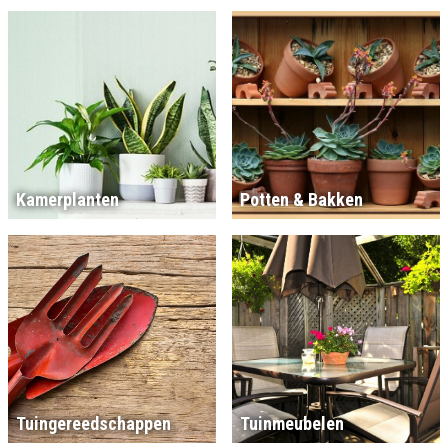
Kamerplanten
Potten & Bakken
Tuingereedschappen
Tuinmeubelen