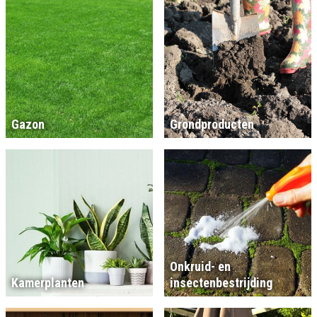
Gazon
Grondproducten
Onkruid- en
Kamerplanten
insectenbestrijding