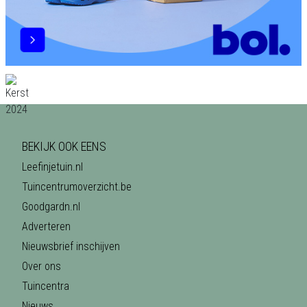
BEKIJK OOK EENS
Leefinjetuin.nl
Tuincentrumoverzicht.be
Goodgardn.nl
Adverteren
Nieuwsbrief inschijven
Over ons
Tuincentra
Nieuws