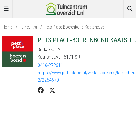
Home
/
Tuincentra
/
Pets Place-Boerenbond Kaatsheuvel
PETS PLACE-BOERENBOND KAATSHE
Berkakker 2
Kaatsheuvel, 5171 SR
0416-272611
https://www.petsplace.nl/winkelzoeker/l/kaatsheu
2/2254570