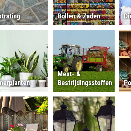
trating
Bollen & Zaden
Di
Mest- &
merplanten
Bestrijdingsstoffen
Po