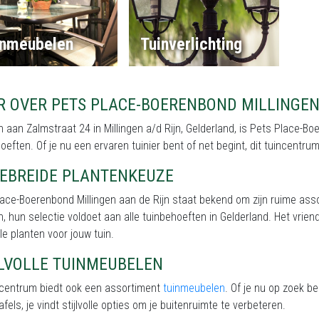
inmeubelen
Tuinverlichting
R OVER PETS PLACE-BOERENBOND MILLINGEN
 aan Zalmstraat 24 in Millingen a/d Rijn, Gelderland, is Pets Place-Bo
oeften. Of je nu een ervaren tuinier bent of net begint, dit tuincent
GEBREIDE PLANTENKEUZE
ace-Boerenbond Millingen aan de Rijn staat bekend om zijn ruime as
n, hun selectie voldoet aan alle tuinbehoeften in Gelderland. Het vriend
le planten voor jouw tuin.
JLVOLLE TUINMEUBELEN
incentrum biedt ook een assortiment
tuinmeubelen
. Of je nu op zoek b
afels, je vindt stijlvolle opties om je buitenruimte te verbeteren.