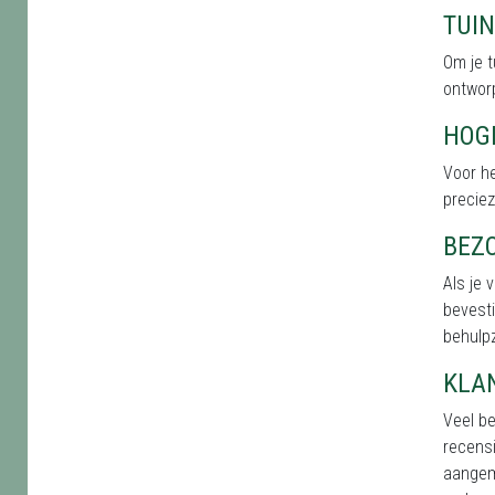
TUI
Om je t
ontworp
HOG
Voor he
precie
BEZ
Als je 
bevesti
behulpz
KLA
Veel be
recensi
aangem