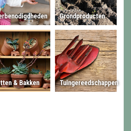
erbenodigdheden
Grondproducten
tten & Bakken
Tuingereedschappen