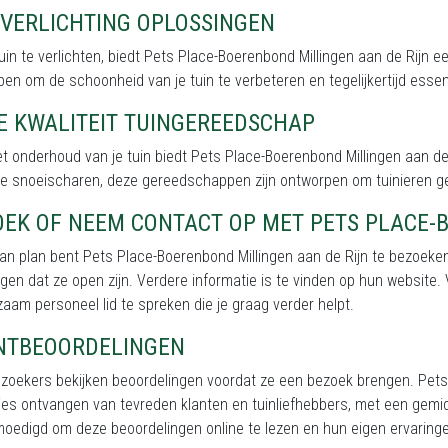
NVERLICHTING OPLOSSINGEN
uin te verlichten, biedt Pets Place-Boerenbond Millingen aan de Rijn 
en om de schoonheid van je tuin te verbeteren en tegelijkertijd essentië
E KWALITEIT TUINGEREEDSCHAP
t onderhoud van je tuin biedt Pets Place-Boerenbond Millingen aan de
ze snoeischaren, deze gereedschappen zijn ontworpen om tuinieren 
OEK OF NEEM CONTACT OP MET PETS PLACE-
van plan bent Pets Place-Boerenbond Millingen aan de Rijn te bezoeken
gen dat ze open zijn. Verdere informatie is te vinden op hun website.
aam personeel lid te spreken die je graag verder helpt.
NTBEOORDELINGEN
zoekers bekijken beoordelingen voordat ze een bezoek brengen. Pets 
es ontvangen van tevreden klanten en tuinliefhebbers, met een gemi
oedigd om deze beoordelingen online te lezen en hun eigen ervaring