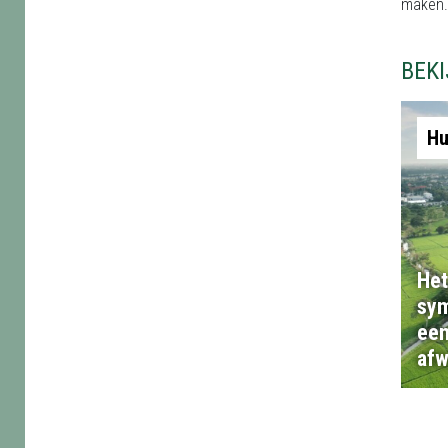
maken.
BEK
Hu
Het
sym
een
afw