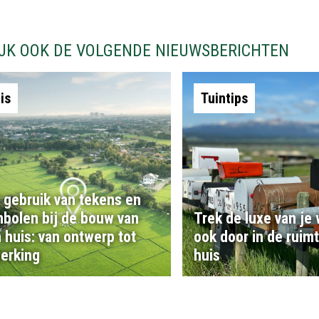
IJK OOK DE VOLGENDE NIEUWSBERICHTEN
is
Tuintips
 gebruik van tekens en
bolen bij de bouw van
Trek de luxe van je
 huis: van ontwerp tot
ook door in de ruim
erking
huis