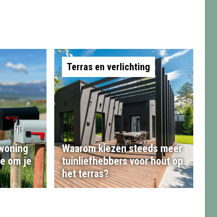
Terras en verlichting
 woning
Waarom kiezen steeds meer
te om je
tuinliefhebbers voor hout op
het terras?