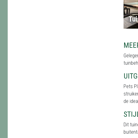
Tu
MEE
Gelegen
tuinbeh
UIT
Pets Pl
struike
de idea
STI
Dit tu
buitent