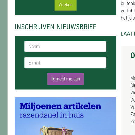
buitenl
Zoeken
verlich
het jui
INSCHRIJVEN NIEUWSBRIEF
LAAT 
Naam *
O
E-mail *
M
Ik meld me aan
Di
W
D
Vr
Za
Z