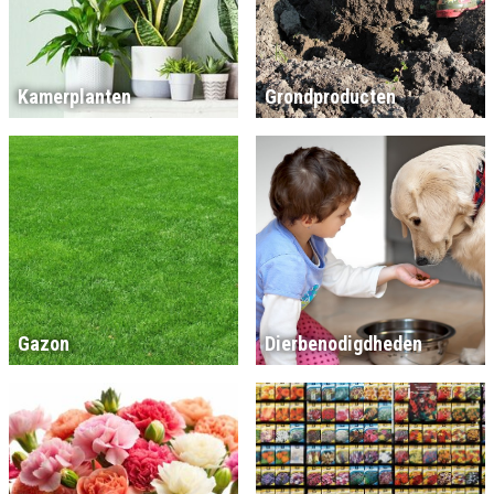
Kamerplanten
Grondproducten
Gazon
Dierbenodigdheden