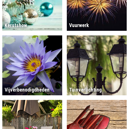
Kerstshow
Vuurwerk
Vijverbenodigdheden
Tuinverlichting