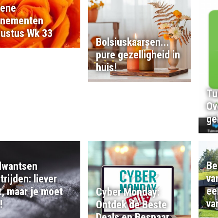
oene
enementen
ustus Wk 33
Bolsiuskaarsen...
pure gezelligheid in
huis!
Tu
Ov
ge
Be
dwantsen
va
trijden: liever
ee
t, maar je moet
Cyber Monday:
va
!
Ontdek de Beste
Deals en Bespaar