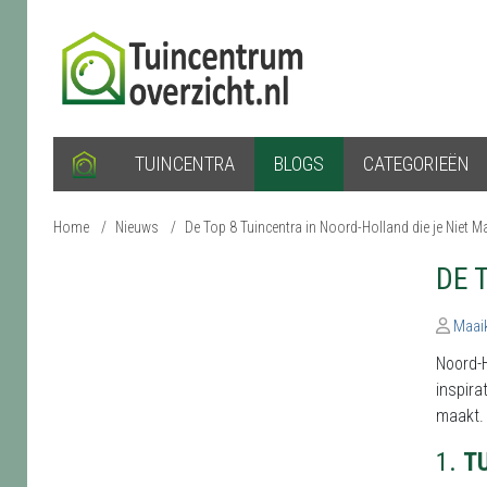
TUINCENTRA
BLOGS
CATEGORIEËN
Home
/
Nieuws
/
De Top 8 Tuincentra in Noord-Holland die je Niet 
DE 
Maai
Noord-H
inspira
maakt.
1.
T