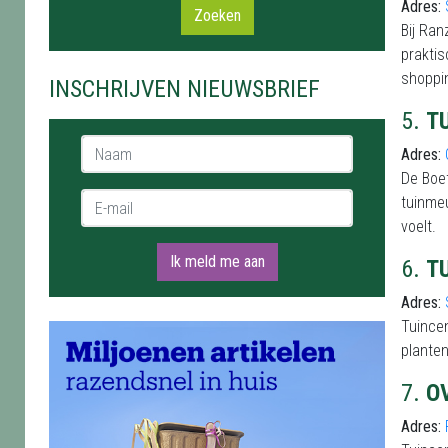
Adres:
Zoeken
Bij Ran
praktis
shoppin
INSCHRIJVEN NIEUWSBRIEF
5.
T
Naam *
Adres:
De Boet
E-mail *
tuinmeu
voelt.
Ik meld me aan
6.
T
Adres:
Tuincen
planten
7.
O
Adres: