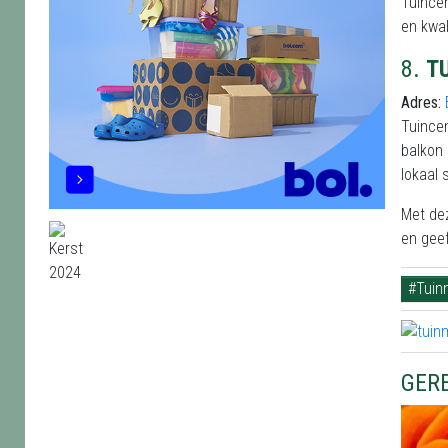
Tuincen
en kwal
8.
T
Adres:
Tuincen
balkon 
lokaal 
Met dez
en geef
#Tuin
GER