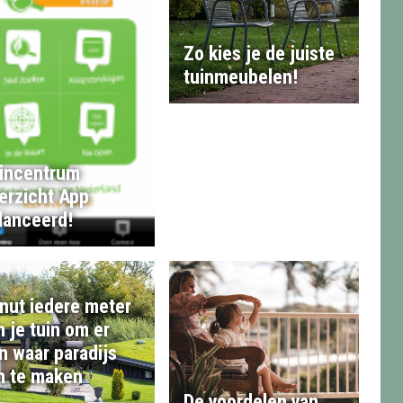
Zo kies je de juiste
tuinmeubelen!
incentrum
erzicht App
lanceerd!
nut iedere meter
n je tuin om er
n waar paradijs
n te maken
De voordelen van