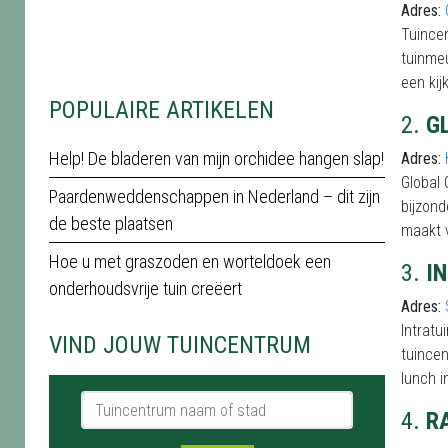
Adres:
Tuincen
tuinmeu
een kij
POPULAIRE ARTIKELEN
2.
G
Help! De bladeren van mijn orchidee hangen slap!
Adres:
Global 
Paardenweddenschappen in Nederland – dit zijn
bijzond
de beste plaatsen
maakt v
Hoe u met graszoden en worteldoek een
3.
I
onderhoudsvrije tuin creëert
Adres:
Intratu
VIND JOUW TUINCENTRUM
tuincen
lunch i
Tuincentrum naam of stad
4.
R