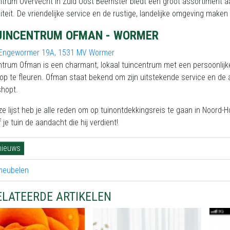
trum Overvecht in Zuid Oost Beemster biedt een groot assortiment a
iteit. De vriendelijke service en de rustige, landelijke omgeving maken
UINCENTRUM OFMAN - WORMER
Engewormer 19A, 1531 MV Wormer
trum Ofman is een charmant, lokaal tuincentrum met een persoonlijke t
op te fleuren. Ofman staat bekend om zijn uitstekende service en de 
shopt.
e lijst heb je alle reden om op tuinontdekkingsreis te gaan in Noord-Ho
 je tuin de aandacht die hij verdient!
nieuws
ELATEERDE ARTIKELEN