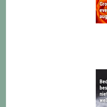
Gr
ev
aug
Be
bes
nie
wel