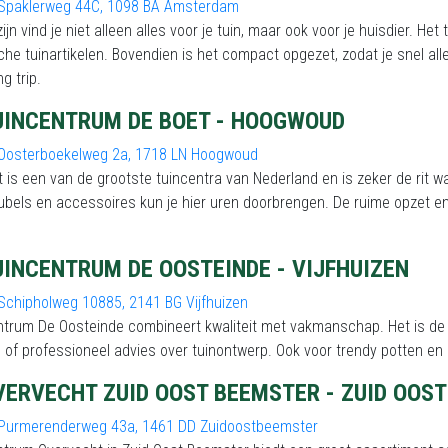
Spaklerweg 44C, 1098 BA Amsterdam
zijn vind je niet alleen alles voor je tuin, maar ook voor je huisdier. 
che tuinartikelen. Bovendien is het compact opgezet, zodat je snel al
g trip.
UINCENTRUM DE BOET - HOOGWOUD
Oosterboekelweg 2a, 1718 LN Hoogwoud
 is een van de grootste tuincentra van Nederland en is zeker de rit 
bels en accessoires kun je hier uren doorbrengen. De ruime opzet en g
UINCENTRUM DE OOSTEINDE - VIJFHUIZEN
Schipholweg 10885, 2141 BG Vijfhuizen
trum De Oosteinde combineert kwaliteit met vakmanschap. Het is de id
 of professioneel advies over tuinontwerp. Ook voor trendy potten en 
VERVECHT ZUID OOST BEEMSTER - ZUID OOS
Purmerenderweg 43a, 1461 DD Zuidoostbeemster