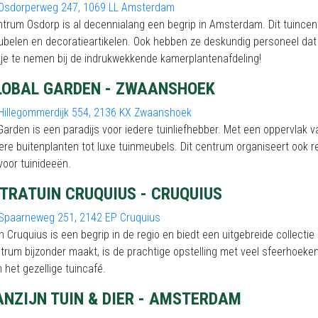
Osdorperweg 247, 1069 LL Amsterdam
trum Osdorp is al decennialang een begrip in Amsterdam. Dit tuince
belen en decoratieartikelen. Ook hebben ze deskundig personeel dat j
kje te nemen bij de indrukwekkende kamerplantenafdeling!
LOBAL GARDEN - ZWAANSHOEK
Hillegommerdijk 554, 2136 KX Zwaanshoek
Garden is een paradijs voor iedere tuinliefhebber. Met een oppervlak va
ere buitenplanten tot luxe tuinmeubels. Dit centrum organiseert ook 
oor tuinideeën.
NTRATUIN CRUQUIUS - CRUQUIUS
Spaarneweg 251, 2142 EP Cruquius
in Cruquius is een begrip in de regio en biedt een uitgebreide collec
trum bijzonder maakt, is de prachtige opstelling met veel sfeerhoeken 
n het gezellige tuincafé.
ANZIJN TUIN & DIER - AMSTERDAM