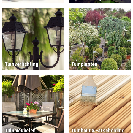
Tuinverlichting
Tuinplanten
Tuinmeubelen
Tuinhout & -afscheiding