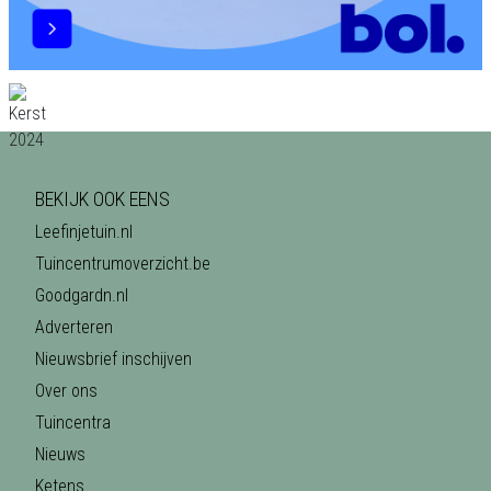
BEKIJK OOK EENS
Leefinjetuin.nl
Tuincentrumoverzicht.be
Goodgardn.nl
Adverteren
Nieuwsbrief inschijven
Over ons
Tuincentra
Nieuws
Ketens