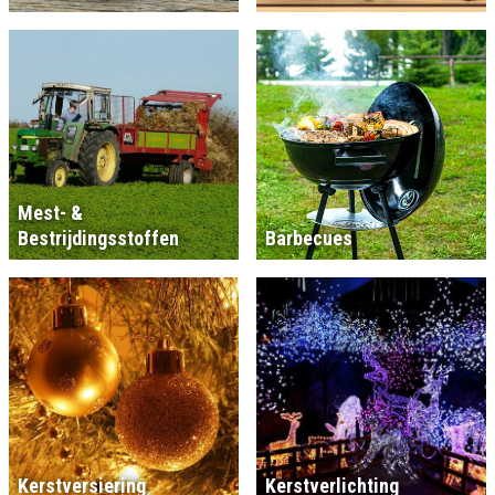
Mest- &
Bestrijdingsstoffen
Barbecues
Kerstversiering
Kerstverlichting