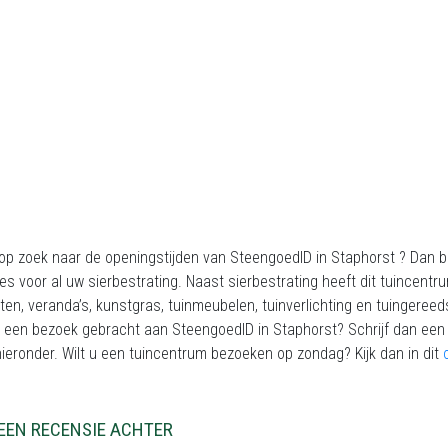
op zoek naar de openingstijden van SteengoedID in Staphorst ? Dan be
es voor al uw sierbestrating. Naast sierbestrating heeft dit tuincen
ten, veranda’s, kunstgras, tuinmeubelen, tuinverlichting en tuingereed
 een bezoek gebracht aan SteengoedID in Staphorst? Schrijf dan een
ieronder. Wilt u een tuincentrum bezoeken op zondag? Kijk dan in dit
EEN RECENSIE ACHTER