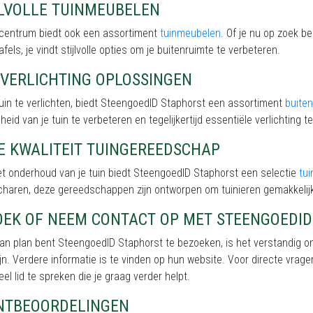
JLVOLLE TUINMEUBELEN
incentrum biedt ook een assortiment
tuinmeubelen
. Of je nu op zoek b
afels, je vindt stijlvolle opties om je buitenruimte te verbeteren.
NVERLICHTING OPLOSSINGEN
uin te verlichten, biedt SteengoedID Staphorst een assortiment
buiten
eid van je tuin te verbeteren en tegelijkertijd essentiële verlichting te
E KWALITEIT TUINGEREEDSCHAP
t onderhoud van je tuin biedt SteengoedID Staphorst een selectie
tu
charen, deze gereedschappen zijn ontworpen om tuinieren gemakkeli
OEK OF NEEM CONTACT OP MET STEENGOEDI
van plan bent SteengoedID Staphorst te bezoeken, is het verstandig o
jn. Verdere informatie is te vinden op hun website. Voor directe vrage
el lid te spreken die je graag verder helpt.
NTBEOORDELINGEN