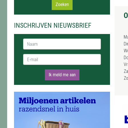
Zoeken
O
INSCHRIJVEN NIEUWSBRIEF
M
Naam *
Di
W
E-mail *
D
Vr
Za
Ik meld me aan
Z