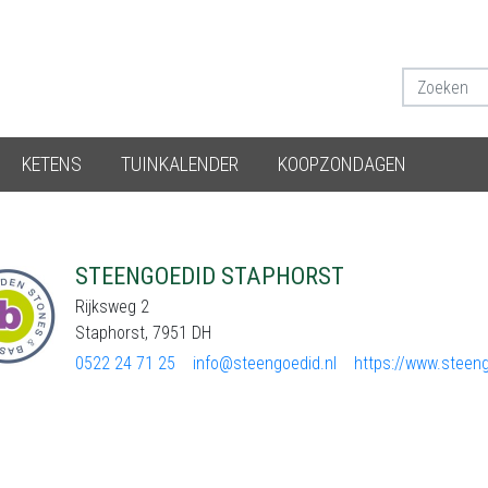
KETENS
TUINKALENDER
KOOPZONDAGEN
STEENGOEDID STAPHORST
Rijksweg 2
Staphorst, 7951 DH
0522 24 71 25
info@steengoedid.nl
https://www.steeng