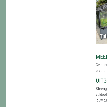
Tu
MEE
Gelegen
ervaren
UIT
Steeng
voldoet
jouw tu