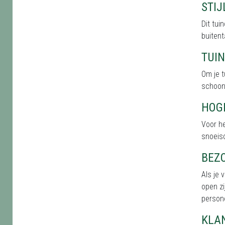
STI
Dit tu
buitent
TUI
Om je t
schoonh
HOG
Voor he
snoeis
BEZ
Als je 
open zi
persone
KLA