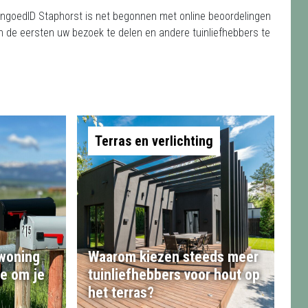
engoedID Staphorst is net begonnen met online beoordelingen
n de eersten uw bezoek te delen en andere tuinliefhebbers te
Terras en verlichting
 woning
Waarom kiezen steeds meer
te om je
tuinliefhebbers voor hout op
het terras?