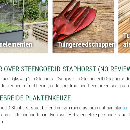
Tu
inelementen
Tuingereedschappen
af
R OVER STEENGOEDID STAPHORST (NO REVIE
 aan Rijksweg 2 in Staphorst, Overijssel, is SteengoedID Staphorst de 
 tuinier bent of net begint, dit tuincentrum heeft een breed scala aa
GEBREIDE PLANTENKEUZE
oedID Staphorst staat bekend om zijn ruime assortiment aan
planten
 aan alle tuinbehoeften in Overijssel. Het vriendelijke personeel staat 
in.