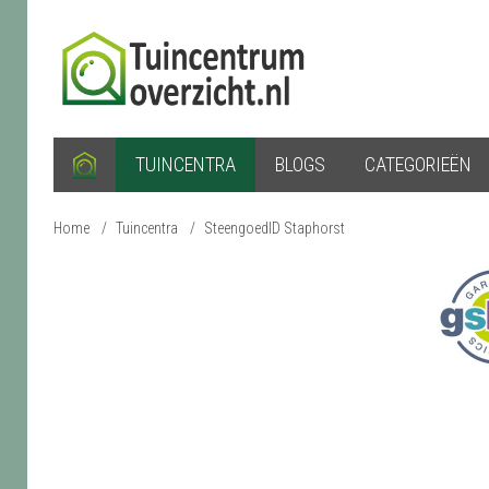
TUINCENTRA
BLOGS
CATEGORIEËN
Home
/
Tuincentra
/
SteengoedID Staphorst