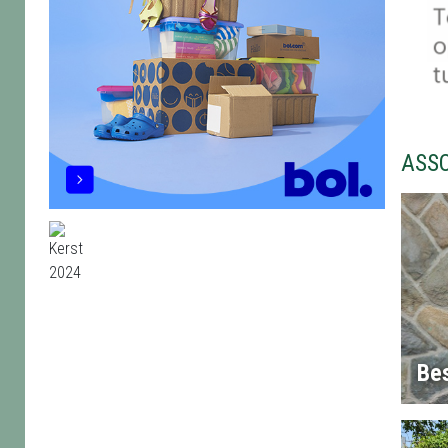
ASS
Bes