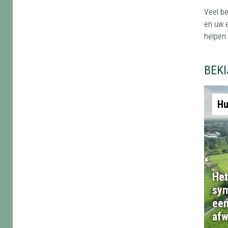
Veel b
en uw e
helpen 
BEK
Hu
Het
sym
een
afw