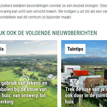
ezoekers bekijken beoordelingen voordat ze een bezoek brengen. Ste
rvaring kan echt een verschil maken. We nodigen u uit om als een va
ontdekken wat dit centrum zo bijzonder maakt.
IJK OOK DE VOLGENDE NIEUWSBERICHTEN
is
Tuintips
 gebruik van tekens en
bolen bij de bouw van
Trek de luxe van je
 huis: van ontwerp tot
ook door in de ruim
erking
huis