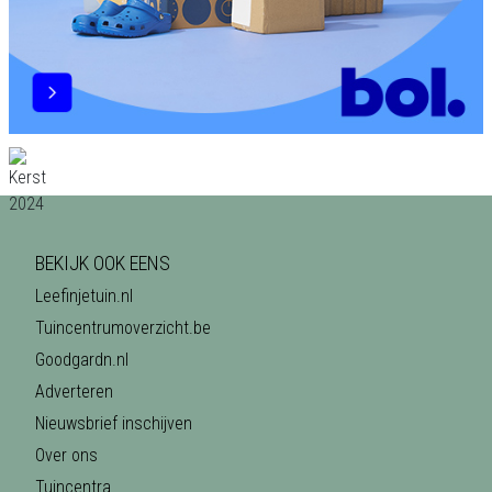
BEKIJK OOK EENS
Leefinjetuin.nl
Tuincentrumoverzicht.be
Goodgardn.nl
Adverteren
Nieuwsbrief inschijven
Over ons
Tuincentra