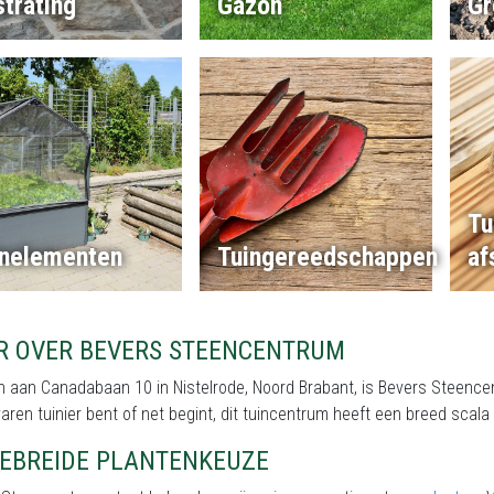
trating
Gazon
Gr
Tu
inelementen
Tuingereedschappen
af
R OVER BEVERS STEENCENTRUM
 aan Canadabaan 10 in Nistelrode, Noord Brabant, is Bevers Steencent
aren tuinier bent of net begint, dit tuincentrum heeft een breed scal
GEBREIDE PLANTENKEUZE