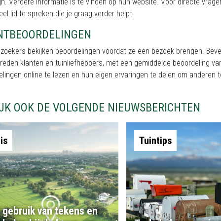
jn. Verdere informatie is te vinden op hun website. Voor directe vrage
el lid te spreken die je graag verder helpt.
NTBEOORDELINGEN
ezoekers bekijken beoordelingen voordat ze een bezoek brengen. Bev
vreden klanten en tuinliefhebbers, met een gemiddelde beoordeling 
elingen online te lezen en hun eigen ervaringen te delen om anderen
IJK OOK DE VOLGENDE NIEUWSBERICHTEN
is
Tuintips
 gebruik van tekens en