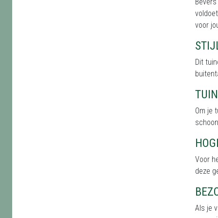
Bevers
voldoet
voor jo
STI
Dit tu
buitent
TUI
Om je t
schoonh
HOG
Voor h
deze g
BEZ
Als je 