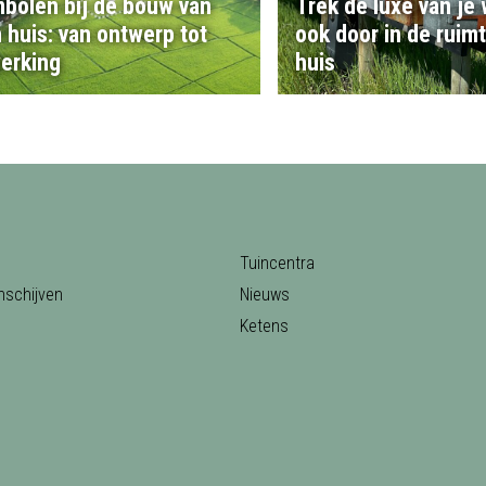
bolen bij de bouw van
Trek de luxe van je
 huis: van ontwerp tot
ook door in de ruim
erking
huis
Tuincentra
nschijven
Nieuws
Ketens