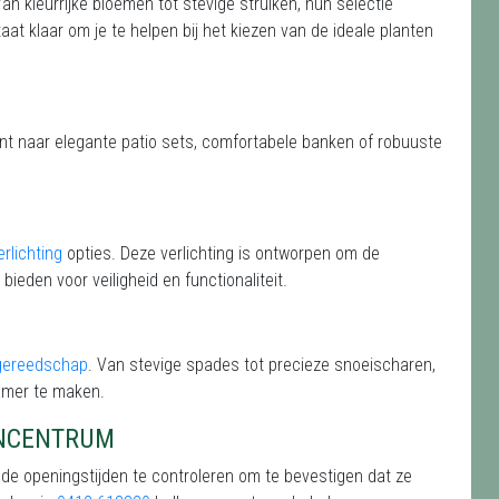
Van kleurrijke bloemen tot stevige struiken, hun selectie
aat klaar om je te helpen bij het kiezen van de ideale planten
ent naar elegante patio sets, comfortabele banken of robuuste
rlichting
opties. Deze verlichting is ontworpen om de
 bieden voor veiligheid en functionaliteit.
gereedschap
. Van stevige spades tot precieze snoeischaren,
amer te maken.
ENCENTRUM
 de openingstijden te controleren om te bevestigen dat ze