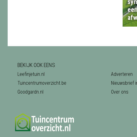
sym
een
afw
BEKIJK OOK EENS
Leefinjetuin.nl
Adverteren
Tuincentrumoverzicht.be
Nieuwsbrief i
Goodgardn.nl
Over ons