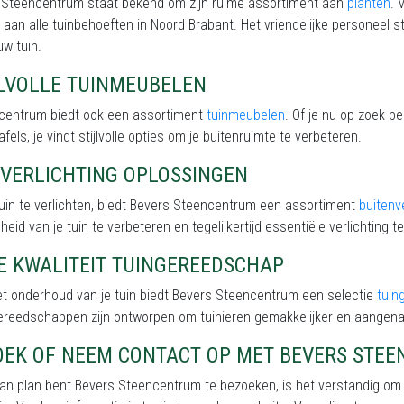
 Steencentrum staat bekend om zijn ruime assortiment aan
planten
. 
 aan alle tuinbehoeften in Noord Brabant. Het vriendelijke personeel st
uw tuin.
JLVOLLE TUINMEUBELEN
incentrum biedt ook een assortiment
tuinmeubelen
. Of je nu op zoek b
afels, je vindt stijlvolle opties om je buitenruimte te verbeteren.
NVERLICHTING OPLOSSINGEN
uin te verlichten, biedt Bevers Steencentrum een assortiment
buitenve
eid van je tuin te verbeteren en tegelijkertijd essentiële verlichting te
E KWALITEIT TUINGEREEDSCHAP
et onderhoud van je tuin biedt Bevers Steencentrum een selectie
tuin
ereedschappen zijn ontworpen om tuinieren gemakkelijker en aangen
OEK OF NEEM CONTACT OP MET BEVERS STE
van plan bent Bevers Steencentrum te bezoeken, is het verstandig om