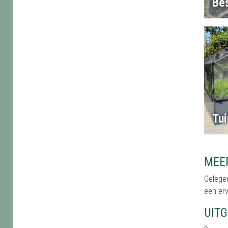
Bes
Tu
MEE
Gelegen
een erv
UIT