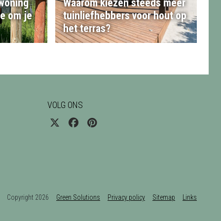
 woning
Waarom kiezen steeds meer
te om je
tuinliefhebbers voor hout op
het terras?
VOLG ONS
Copyright 2026
Green Solutions
Privacy policy
Sitemap
Links