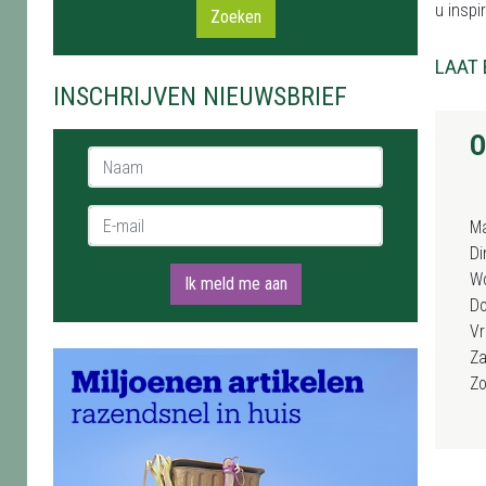
u inspi
Zoeken
LAAT 
INSCHRIJVEN NIEUWSBRIEF
O
Naam *
E-mail *
M
Di
W
Ik meld me aan
D
Vr
Za
Z