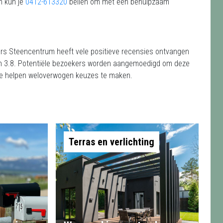
n kun je
0412-613320
bellen om met een behulpzaam
ers Steencentrum heeft vele positieve recensies ontvangen
van 3.8. Potentiële bezoekers worden aangemoedigd om deze
 te helpen weloverwogen keuzes te maken.
Terras en verlichting