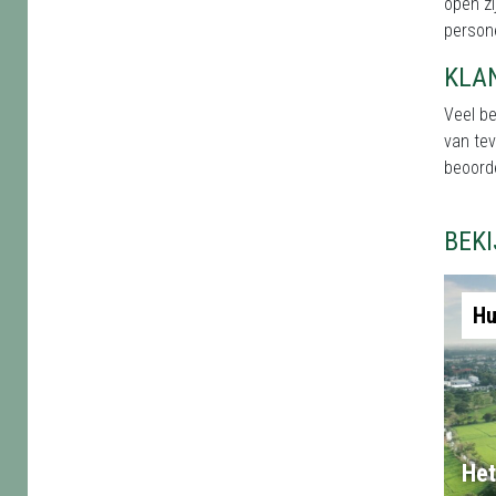
open zi
persone
KLA
Veel b
van te
beoord
BEK
Hu
Het