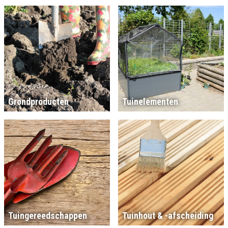
Grondproducten
Tuinelementen
Tuingereedschappen
Tuinhout & -afscheiding