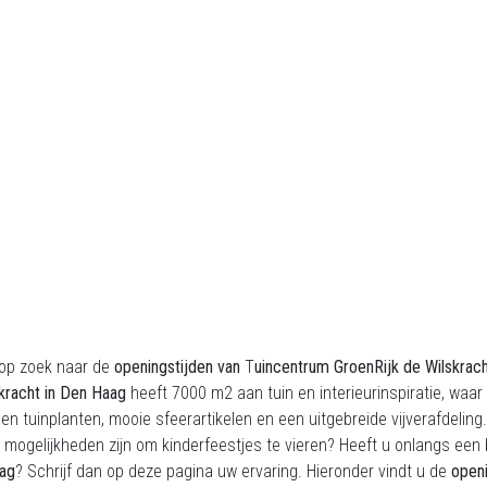
 op zoek naar de
openingstijden
van
T
uincentrum GroenRijk de Wilskrac
kracht
in Den Haag
heeft 7000 m2 aan tuin en interieurinspiratie, waar 
en tuinplanten, mooie sfeerartikelen en een uitgebreide vijverafdeling
 mogelijkheden zijn om kinderfeestjes te vieren? Heeft u onlangs ee
ag
? Schrijf dan op deze pagina uw ervaring. Hieronder vindt u de
openi