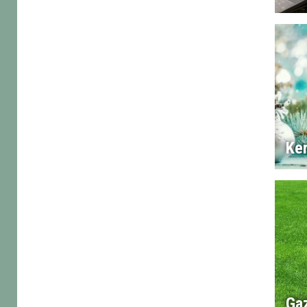
Ke
Ga