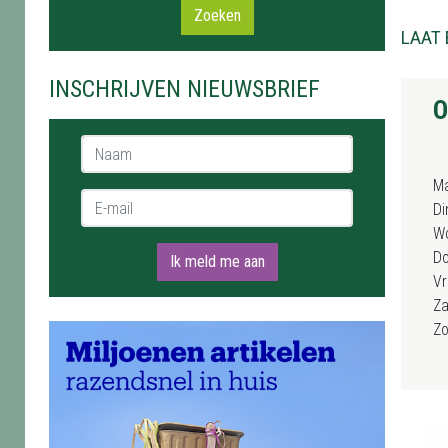
Zoeken
LAAT 
INSCHRIJVEN NIEUWSBRIEF
O
Naam *
M
E-mail *
Di
W
D
Ik meld me aan
Vr
Za
Z