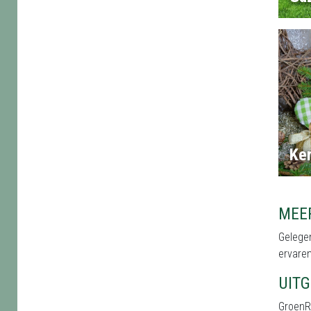
Ker
MEE
Gelegen
ervaren
UIT
GroenRi