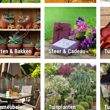
tten & Bakken
Sfeer & Cadeau
Tu
inmeubelen
Tuinplanten
Tu