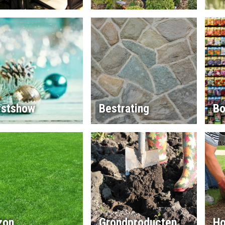
rstshow
Bestrating
Bo
zon
Grondproducten
Ho