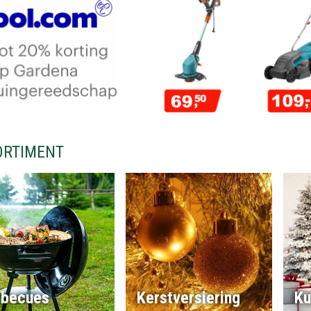
ORTIMENT
rbecues
Kerstversiering
Ku