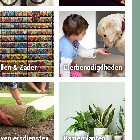
llen & Zaden
Dierbenodigdheden
veniersdiensten
Kamerplanten