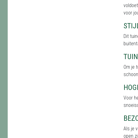
voldoet
voor jo
STI
Dit tu
buitent
TUI
Om je t
schoonh
HOG
Voor he
snoeis
BEZ
Als je 
open zi