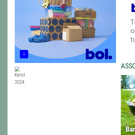
ASS
Ba