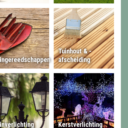
Tuinhout & -
ingereedschappen
afscheiding
inverlichting
Kerstverlichting