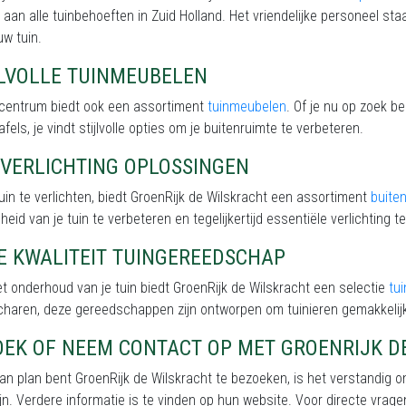
 aan alle tuinbehoeften in Zuid Holland. Het vriendelijke personeel staa
uw tuin.
JLVOLLE TUINMEUBELEN
incentrum biedt ook een assortiment
tuinmeubelen
. Of je nu op zoek b
afels, je vindt stijlvolle opties om je buitenruimte te verbeteren.
NVERLICHTING OPLOSSINGEN
uin te verlichten, biedt GroenRijk de Wilskracht een assortiment
buiten
eid van je tuin te verbeteren en tegelijkertijd essentiële verlichting te
E KWALITEIT TUINGEREEDSCHAP
t onderhoud van je tuin biedt GroenRijk de Wilskracht een selectie
tu
charen, deze gereedschappen zijn ontworpen om tuinieren gemakkeli
OEK OF NEEM CONTACT OP MET GROENRIJK D
van plan bent GroenRijk de Wilskracht te bezoeken, is het verstandig 
jn. Verdere informatie is te vinden op hun website. Voor directe vrage