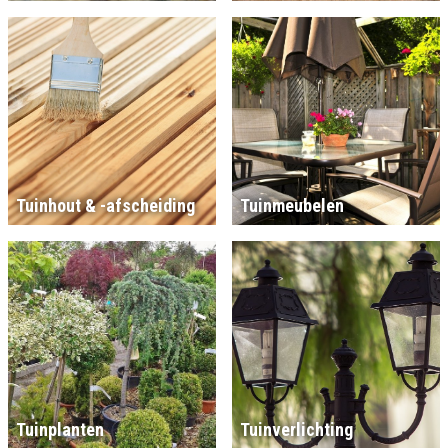
Tuinhout & -afscheiding
Tuinmeubelen
Tuinplanten
Tuinverlichting