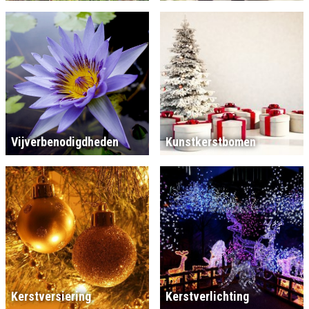
Vijverbenodigdheden
Kunstkerstbomen
Kerstversiering
Kerstverlichting