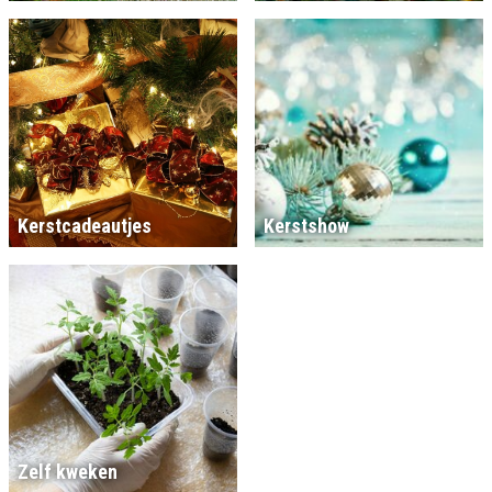
Kerstcadeautjes
Kerstshow
Zelf kweken