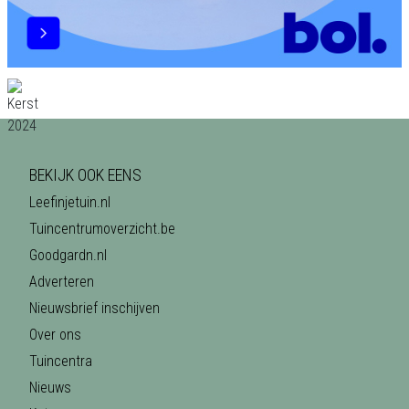
BEKIJK OOK EENS
Leefinjetuin.nl
Tuincentrumoverzicht.be
Goodgardn.nl
Adverteren
Nieuwsbrief inschijven
Over ons
Tuincentra
Nieuws