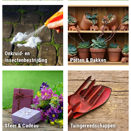
Onkruid- en
insectenbestrijding
Potten & Bakken
Sfeer & Cadeau
Tuingereedschappen