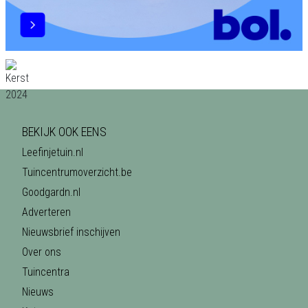
BEKIJK OOK EENS
Leefinjetuin.nl
Tuincentrumoverzicht.be
Goodgardn.nl
Adverteren
Nieuwsbrief inschijven
Over ons
Tuincentra
Nieuws