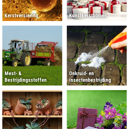
Kerstversiering
Kunstkerstbomen
Mest- &
Onkruid- en
Bestrijdingsstoffen
insectenbestrijding