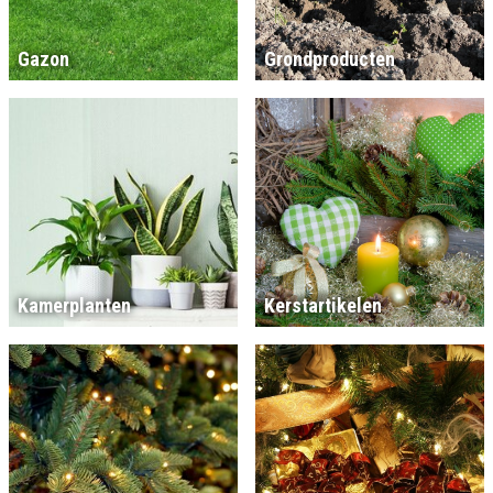
Gazon
Grondproducten
Kamerplanten
Kerstartikelen