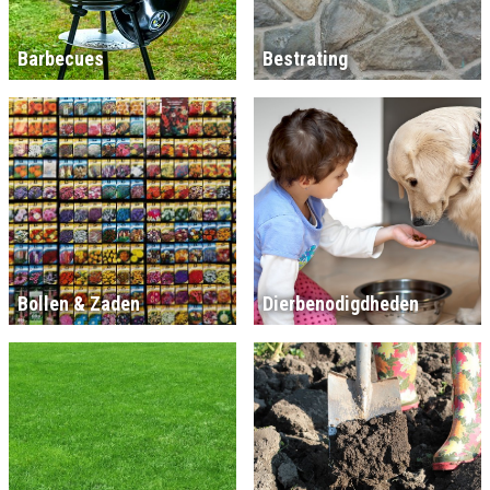
Barbecues
Bestrating
Bollen & Zaden
Dierbenodigdheden