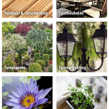
Tuinhout & -afscheiding
Tuinmeubelen
Tuinplanten
Tuinverlichting