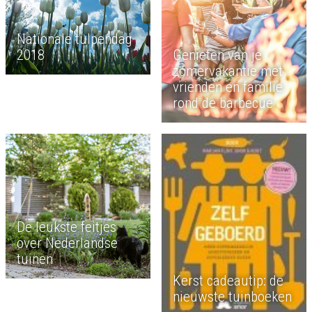
Nationale tulpendag
2018
Genieten van je
zomervakantie met
vrienden en familie
rond de barbecue
De leukste feitjes
over Nederlandse
tuinen
Kerst cadeautip: de
nieuwste tuinboeken