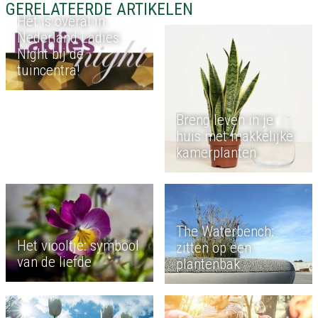
GERELATEERDE ARTIKELEN
Het is overal in
Nederland Ladies
Night bij de
tuincentra!
Breng leven in je
huis met makkelijke
kamerplanten
The Waterbench:
Het viooltje: symbool
zitten op een
van de liefde
plantenbak