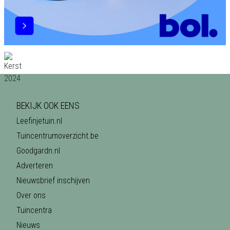
BEKIJK OOK EENS
Leefinjetuin.nl
Tuincentrumoverzicht.be
Goodgardn.nl
Adverteren
Nieuwsbrief inschijven
Over ons
Tuincentra
Nieuws