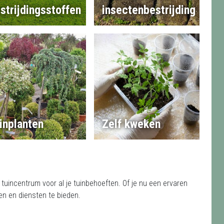
strijdingsstoffen
insectenbestrijding
inplanten
Zelf kweken
tuincentrum voor al je tuinbehoeften. Of je nu een ervaren
ten en diensten te bieden.