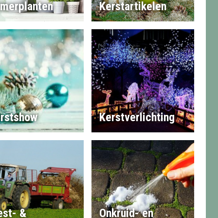
merplanten
Kerstartikelen
rstshow
Kerstverlichting
st- &
Onkruid- en