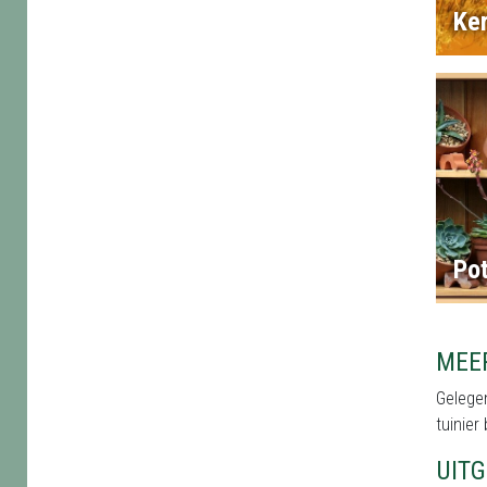
Ker
Po
MEE
Gelegen
tuinier
UIT