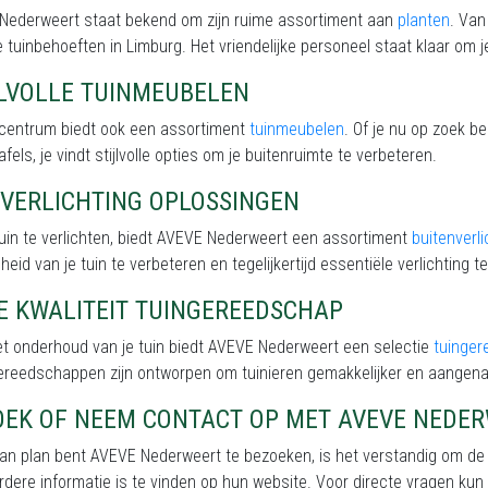
Nederweert staat bekend om zijn ruime assortiment aan
planten
. Van
e tuinbehoeften in Limburg. Het vriendelijke personeel staat klaar om je
JLVOLLE TUINMEUBELEN
incentrum biedt ook een assortiment
tuinmeubelen
. Of je nu op zoek b
afels, je vindt stijlvolle opties om je buitenruimte te verbeteren.
NVERLICHTING OPLOSSINGEN
uin te verlichten, biedt AVEVE Nederweert een assortiment
buitenverli
eid van je tuin te verbeteren en tegelijkertijd essentiële verlichting te
E KWALITEIT TUINGEREEDSCHAP
et onderhoud van je tuin biedt AVEVE Nederweert een selectie
tuinge
ereedschappen zijn ontworpen om tuinieren gemakkelijker en aangen
OEK OF NEEM CONTACT OP MET AVEVE NEDE
van plan bent AVEVE Nederweert te bezoeken, is het verstandig om de
erdere informatie is te vinden op hun website. Voor directe vragen kun