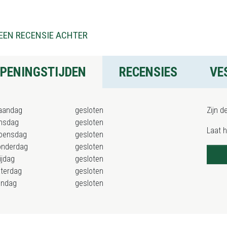
EEN RECENSIE ACHTER
PENINGSTIJDEN
RECENSIES
VE
aandag
gesloten
Zijn d
nsdag
gesloten
Laat 
oensdag
gesloten
onderdag
gesloten
ijdag
gesloten
terdag
gesloten
ondag
gesloten