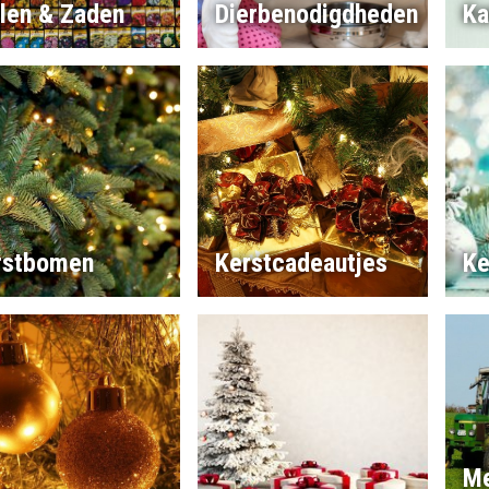
llen & Zaden
Dierbenodigdheden
Ka
rstbomen
Kerstcadeautjes
Ke
Me