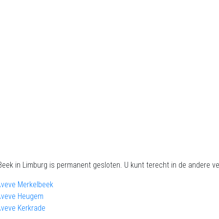
eek in Limburg is permanent gesloten. U kunt terecht in de andere v
Aveve Merkelbeek
Aveve Heugem
Aveve Kerkrade