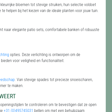
 kleurrijke bloemen tot stevige struiken, hun selectie voldoet
 te helpen bij het kiezen van de ideale planten voor jouw tuin.
ent naar elegante patio sets, comfortabele banken of robuuste
chting
opties. Deze verlichting is ontworpen om de
 bieden voor veiligheid en functionaliteit.
reedschap
. Van stevige spades tot precieze snoeischaren,
amer te maken.
RWEERT
 openingstijden te controleren om te bevestigen dat ze open
 je
+31 (0)495745031
bellen om met een behulpzaam