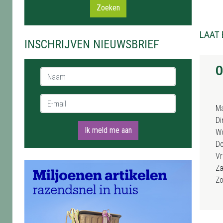
Zoeken
LAAT 
INSCHRIJVEN NIEUWSBRIEF
O
Naam *
E-mail *
M
Di
Ik meld me aan
W
D
Vr
Za
Z