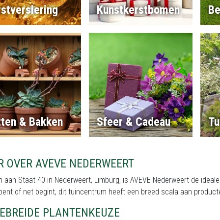
stversiering
Kunstkerstbomen
Be
tten & Bakken
Sfeer & Cadeau
Tu
R OVER AVEVE NEDERWEERT
 aan Staat 40 in Nederweert, Limburg, is AVEVE Nederweert de ideale 
 bent of net begint, dit tuincentrum heeft een breed scala aan produc
GEBREIDE PLANTENKEUZE