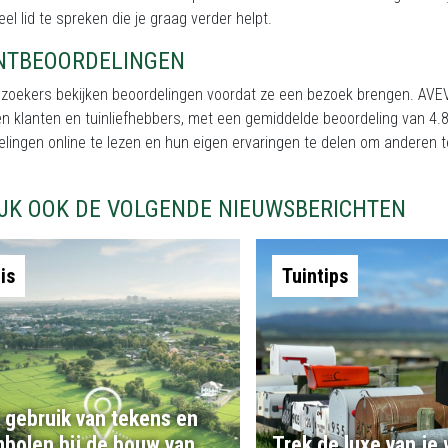
el lid te spreken die je graag verder helpt.
NTBEOORDELINGEN
ezoekers bekijken beoordelingen voordat ze een bezoek brengen. AVE
en klanten en tuinliefhebbers, met een gemiddelde beoordeling van 
elingen online te lezen en hun eigen ervaringen te delen om anderen
IJK OOK DE VOLGENDE NIEUWSBERICHTEN
is
Tuintips
 gebruik van tekens en
bolen bij de bouw van
Trek de luxe van je