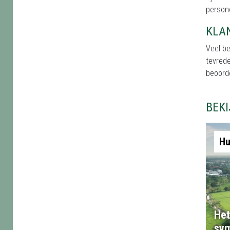
persone
KLA
Veel b
tevred
beoord
BEK
Hu
Het
sym