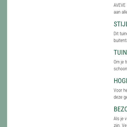
AVEVE 
aan all
STI
Dit tu
buitent
TUI
Om je t
schoonh
HOG
Voor h
deze g
BEZ
Als je 
zijn. V