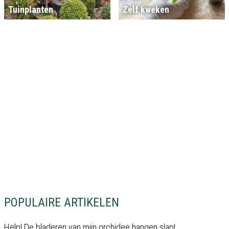
Tuinplanten
Zelf kweken
POPULAIRE ARTIKELEN
Help! De bladeren van mijn orchidee hangen slap!