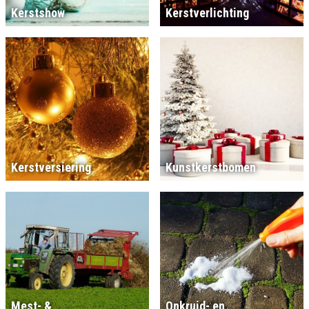
Kerstshow
Kerstverlichting
Kerstversiering
Kunstkerstbomen
Mest- &
Onkruid- en