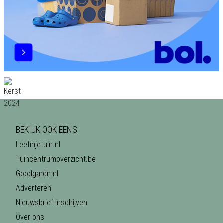
BEKIJK OOK EENS
Leefinjetuin.nl
Tuincentrumoverzicht.be
Goodgardn.nl
Adverteren
Nieuwsbrief inschijven
Over ons