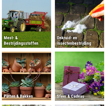
Mest- &
Onkruid- en
Bestrijdingsstoffen
insectenbestrijding
Potten & Bakken
Sfeer & Cadeau