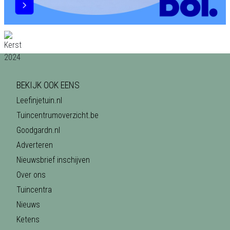
BEKIJK OOK EENS
Leefinjetuin.nl
Tuincentrumoverzicht.be
Goodgardn.nl
Adverteren
Nieuwsbrief inschijven
Over ons
Tuincentra
Nieuws
Ketens