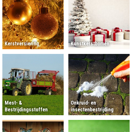
Kerstversiering
Kunstkerstbomen
Mest- &
Onkruid- en
Bestrijdingsstoffen
insectenbestrijding