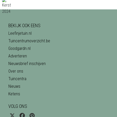
BEKIJK OOK EENS
Leefinjetuin.nl
Tuincentrumoverzicht.be
Goodgardn.nl
Adverteren
Nieuwsbrief inschijven
Over ons
Tuincentra
Nieuws
Ketens
VOLG ONS