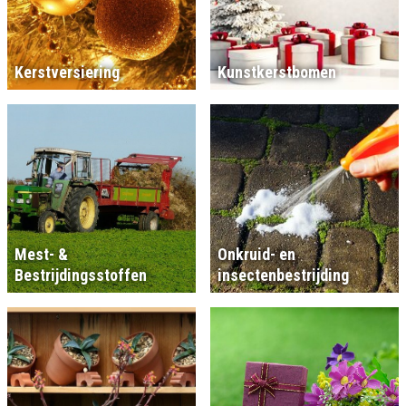
Kerstversiering
Kunstkerstbomen
Mest- &
Onkruid- en
Bestrijdingsstoffen
insectenbestrijding