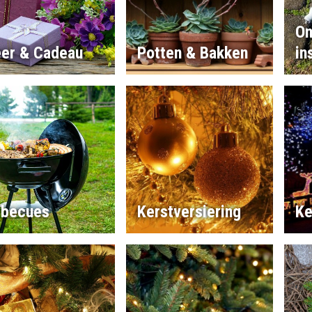
On
eer & Cadeau
Potten & Bakken
in
rbecues
Kerstversiering
Ke