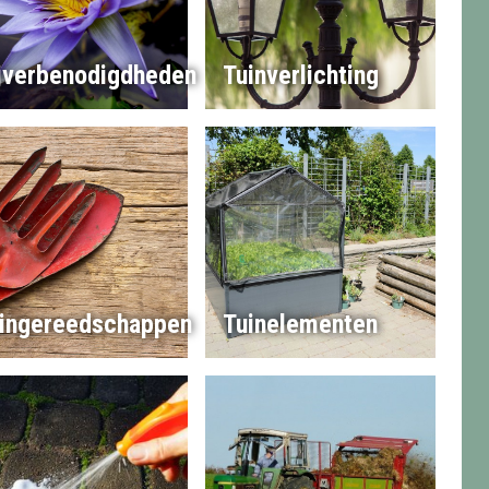
jverbenodigdheden
Tuinverlichting
ingereedschappen
Tuinelementen