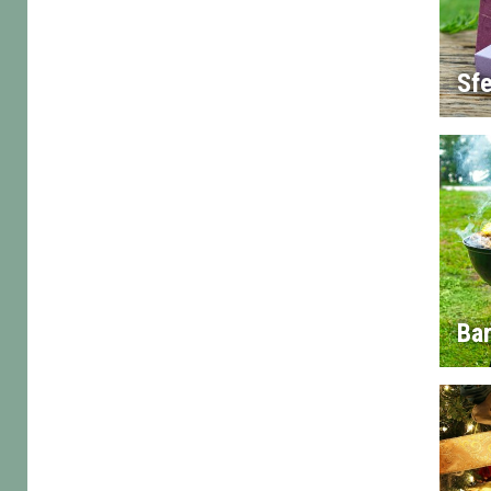
Sf
Ba