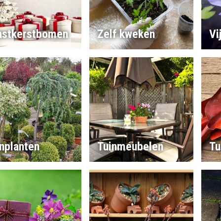
nstkerstbomen
Zelf kweken
Vi
nplanten
Tuinmeubelen
Tu