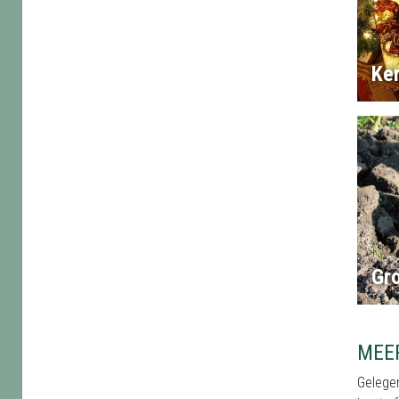
Ke
Gr
MEE
Gelegen