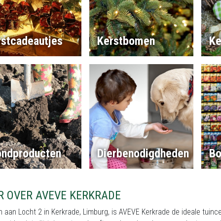
rstcadeautjes
Kerstbomen
Ke
ondproducten
Dierbenodigdheden
Bo
R OVER AVEVE KERKRADE
 aan Locht 2 in Kerkrade, Limburg, is AVEVE Kerkrade de ideale tuincen