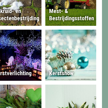
kruid- en
Mest- &
sectenbestrijding
Bestrijdingsstoffen
rstverlichting
Kerstshow