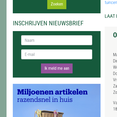
tuince
Zoeken
LAAT 
INSCHRIJVEN NIEUWSBRIEF
O
Naam *
E-mail *
M
Di
W
Ik meld me aan
D
Vr
Za
Z
Va
18