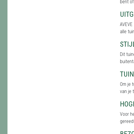
bent of
UIT
AVEVE 
alle tu
STI
Dit tu
buitent
TUI
Om je t
van je 
HOG
Voor he
gereed
BEZ