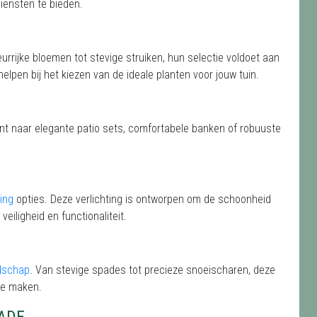
iensten te bieden.
eurrijke bloemen tot stevige struiken, hun selectie voldoet aan
helpen bij het kiezen van de ideale planten voor jouw tuin.
ent naar elegante patio sets, comfortabele banken of robuuste
ting
opties. Deze verlichting is ontworpen om de schoonheid
veiligheid en functionaliteit.
dschap
. Van stevige spades tot precieze snoeischaren, deze
te maken.
ADE