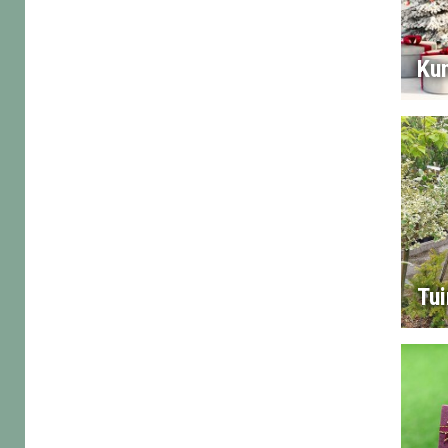
Ku
Tui