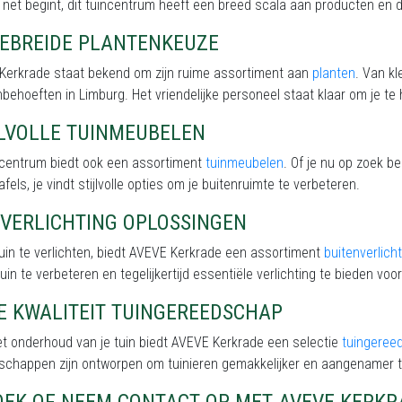
 net begint, dit tuincentrum heeft een breed scala aan producten en d
GEBREIDE PLANTENKEUZE
Kerkrade staat bekend om zijn ruime assortiment aan
planten
. Van kl
inbehoeften in Limburg. Het vriendelijke personeel staat klaar om je te 
JLVOLLE TUINMEUBELEN
incentrum biedt ook een assortiment
tuinmeubelen
. Of je nu op zoek b
afels, je vindt stijlvolle opties om je buitenruimte te verbeteren.
NVERLICHTING OPLOSSINGEN
uin te verlichten, biedt AVEVE Kerkrade een assortiment
buitenverlich
tuin te verbeteren en tegelijkertijd essentiële verlichting te bieden voor 
E KWALITEIT TUINGEREEDSCHAP
t onderhoud van je tuin biedt AVEVE Kerkrade een selectie
tuingeree
schappen zijn ontworpen om tuinieren gemakkelijker en aangenamer 
OEK OF NEEM CONTACT OP MET AVEVE KERKR