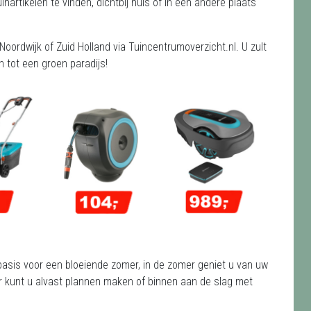
artikelen te vinden, dichtbij huis of in een andere plaats
oordwijk of Zuid Holland via Tuincentrumoverzicht.nl. U zult
 tot een groen paradijs!
e basis voor een bloeiende zomer, in de zomer geniet u van uw
nter kunt u alvast plannen maken of binnen aan de slag met