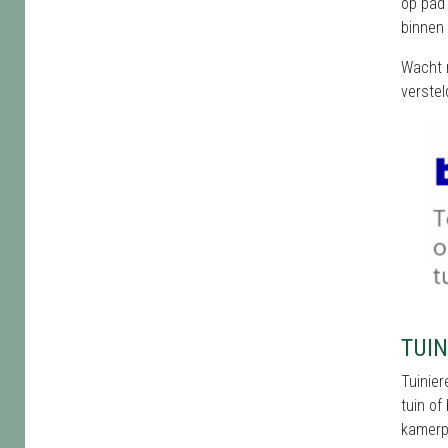
op pad 
binnen 
Wacht n
verstel
TUIN
Tuinier
tuin of
kamerpl