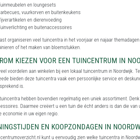
Tuinmeubelen en loungesets
arbecues, vuurkorven en buitenkeukens
ijverartikelen en dierenvoeding
uinverlichting en buitenaccessoires
st organiseren veel tuincentra in het voorjaar en najaar themadagen 
inieren of het maken van bloemstukken.
ROM KIEZEN VOOR EEN TUINCENTRUM IN NO
 veel voordelen aan winkelen bij een lokaal tuincentrum in Noordwijk. T
ede bieden deze tuincentra vaak een persoonlijke service en deskundig 
sprekend is.
 tuincentra hebben bovendien regelmatig een uniek assortiment. Den
essoires. Daarmee creëert u een tuin die écht anders is dan die van 
 economie in uw eigen regio.
NINGSTIJDEN EN KOOPZONDAGEN IN NOORDW
ncentrumoverzicht.nl kunt u eenvoudig zien welke tuincentra in Noor