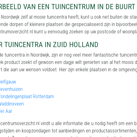
RBEELD VAN EEN TUINCENTRUM IN DE BUURT
Noordwijk zelf al mooie tuincentra heeft, kunt u ook net buiten de st
nde dorpen of kleinere plaatsen die gespecialiseerd zijn in bijvoorbe
ntrumoverzicht.nl kunt u eenvoudig zoeken op uw postcode of woonpl
R TUINCENTRA IN ZUID HOLLAND
e tuincentra in Noordwijk, zijn er nog veel meer fantastische tuincent
ek product zoekt of gewoon een dagje wilt genieten van al het moois dat
t die aan uw wensen voldoet. Hier zijn enkele plaatsen in de omgeving 
Delfgauw
Zevenhuizen
Vondelingenplaat Rotterdam
Waddinxveen
er Aar
centrumoverzicht.nl vindt u alle informatie die u nodig heeft om een 
stijden en koopzondagen tot aanbiedingen en productassortimenten, w