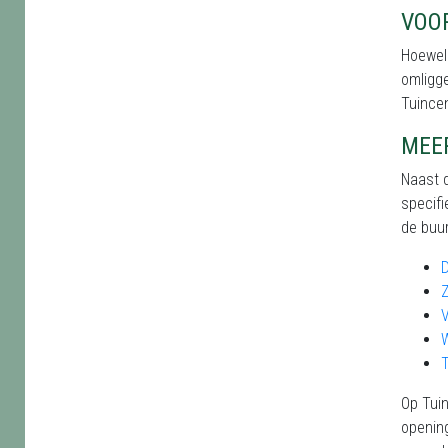
VOO
Hoewel 
omligge
Tuince
MEE
Naast d
specifi
de buur
T
Op Tuin
opening