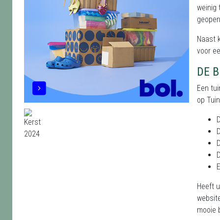
weinig 
geopend
Naast 
voor ee
DE 
Een tui
op Tuin
D
D
D
D
E
Heeft u
websit
mooie 