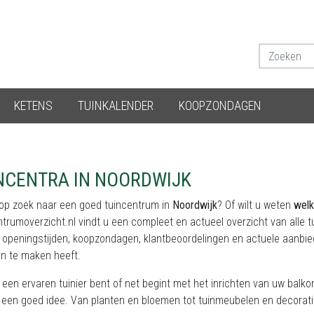
KETENS
TUINKALENDER
KOOPZONDAGEN
NCENTRA IN NOORDWIJK
 op zoek naar een goed tuincentrum in
Noordwijk
? Of wilt u weten
welk
ntrumoverzicht.nl
vindt u een compleet en actueel overzicht van alle 
, openingstijden, koopzondagen, klantbeoordelingen en actuele aanbie
en te maken heeft.
 een ervaren tuinier bent of net begint met het inrichten van uw balk
jd een goed idee. Van planten en bloemen tot tuinmeubelen en decorat