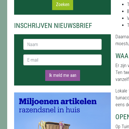
Zoeken
B
V
INSCHRIJVEN NIEUWSBRIEF
T
Daarnaa
Naam *
moestu
WAA
E-mail *
Er zijn
Ten twe
Ik meld me aan
vanzelf
Lokale
tuinacc
eens de
OPE
Op Tui