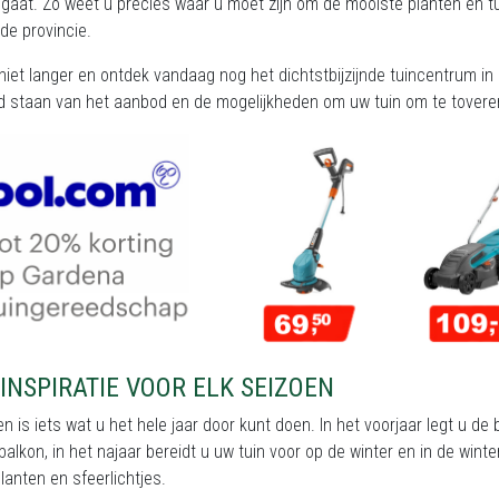
gaat. Zo weet u precies waar u moet zijn om de mooiste planten en tuin
de provincie.
iet langer en ontdek vandaag nog het dichtstbijzijnde tuincentrum in N
d staan van het aanbod en de mogelijkheden om uw tuin om te toveren
INSPIRATIE VOOR ELK SEIZOEN
en is iets wat u het hele jaar door kunt doen. In het voorjaar legt u d
 balkon, in het najaar bereidt u uw tuin voor op de winter en in de wi
anten en sfeerlichtjes.