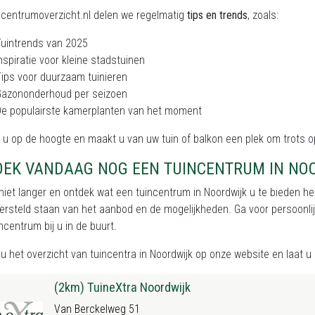
ncentrumoverzicht.nl delen we regelmatig
tips en trends
, zoals:
uintrends van 2025
nspiratie voor kleine stadstuinen
ips voor duurzaam tuinieren
Gazononderhoud per seizoen
e populairste kamerplanten van het moment
ft u op de hoogte en maakt u van uw tuin of balkon een plek om trots op
OEK VANDAAG NOG EEN TUINCENTRUM IN NO
iet langer en ontdek wat een tuincentrum in Noordwijk u te bieden heef
versteld staan van het aanbod en de mogelijkheden. Ga voor persoonlijk
ncentrum bij u in de buurt.
nu het
overzicht van tuincentra in Noordwijk
op onze website en laat u i
(2km) TuineXtra Noordwijk
Van Berckelweg 51