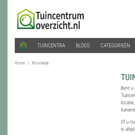
TUINCENTRA
BLOGS
CATEGORIEËN
Home
/
Noordwijk
TUI
Bent u
Tuince
locatie
tuinier
Of u nu
is alti