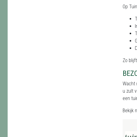
Op Tui
T
I
T
D
Zo blij
BEZ
Wacht n
u zult 
een tui
Bekijk 