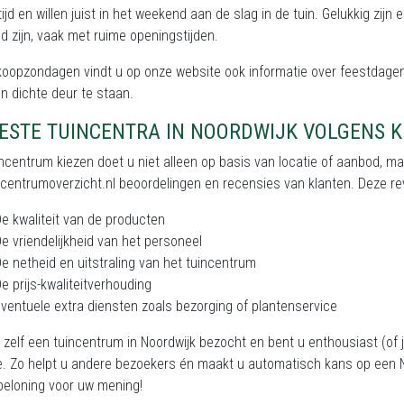
tijd en willen juist in het weekend aan de slag in de tuin. Gelukkig zij
 zijn, vaak met ruime openingstijden.
koopzondagen vindt u op onze website ook informatie over feestdagen
n dichte deur te staan.
BESTE TUINCENTRA IN NOORDWIJK VOLGENS 
ncentrum kiezen doet u niet alleen op basis van locatie of aanbod, m
centrumoverzicht.nl beoordelingen en recensies van klanten. Deze rev
e kwaliteit van de producten
e vriendelijkheid van het personeel
e netheid en uitstraling van het tuincentrum
e prijs-kwaliteitverhouding
ventuele extra diensten zoals bezorging of plantenservice
 zelf een tuincentrum in Noordwijk bezocht en bent u enthousiast (of 
e. Zo helpt u andere bezoekers én maakt u automatisch kans op een N
beloning voor uw mening!