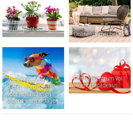
Doe mee met de
Vitamine
kamerplant-actie
Onlinetuinmeubel.nl
Een tuincentrum vol
Zomertips voor
valentijnscadeaus
dieren: zorg goed
voor je huisdieren
tijdens warme dagen