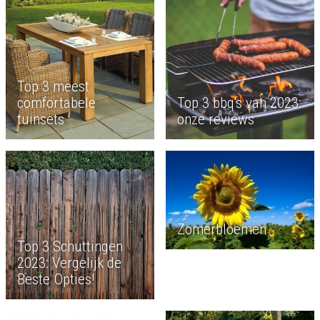
Top 3 meest
comfortabele
Top 3 bbq's van 2023:
tuinsets
onze reviews
Zomerbloemen
Top 3 Schuttingen
2023: Vergelijk de
Beste Opties!