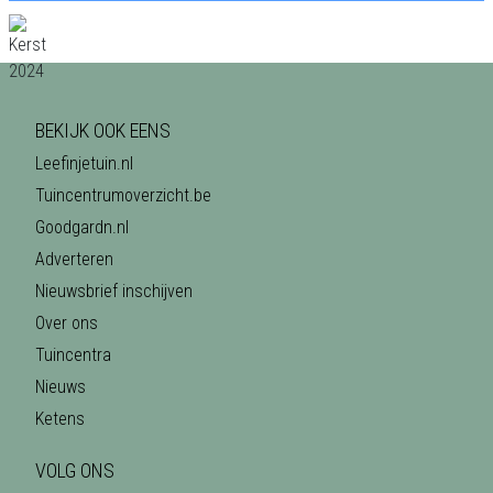
BEKIJK OOK EENS
Leefinjetuin.nl
Tuincentrumoverzicht.be
Goodgardn.nl
Adverteren
Nieuwsbrief inschijven
Over ons
Tuincentra
Nieuws
Ketens
VOLG ONS