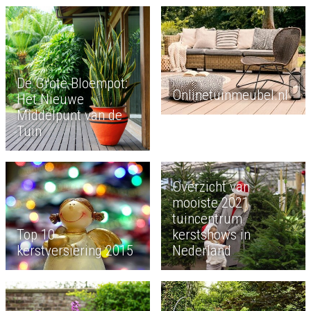
De Grote Bloempot:
Onlinetuinmeubel.nl
Het Nieuwe
Middelpunt van de
Tuin
Overzicht van
mooiste 2021
tuincentrum
Top 10
kerstshows in
kerstversiering 2015
Nederland