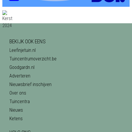
BEKIJK OOK EENS
Leefinjetuin.nl
Tuincentrumoverzicht.be
Goodgardn.nl
Adverteren
Nieuwsbrief inschijven
Over ons
Tuincentra
Nieuws
Ketens