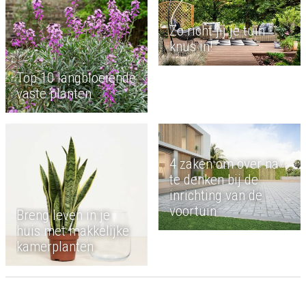
Zo richt jij je tuin
knus in!
Top 10 langbloeiende
vaste planten
4 zaken om over na
te denken bij de
inrichting van de
voortuin
Breng leven in je
huis met makkelijke
kamerplanten