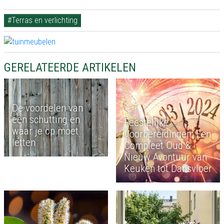
#Terras en verlichting
GERELATEERDE ARTIKELEN
De voordelen van
een schutting en
Feestelijke
waar je op moet
Voorbereidingen: Een
letten
Compleet Oud &
Nieuw Avontuur van
Keuken tot Dansvloer