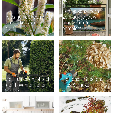
Een balkonscherm:
Kies nu voor een
zo maak je jouw
laurierkers voor in de
buitenruimte
tuin
compleet
Zelf tuinieren, of toch
Hortensia Snoeien:
een hovenier bellen?
Tips & Tricks