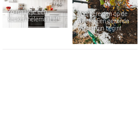
Zo maak je een
Voorbereiden op de
keuken helemaal af!
winter: Een gezonde
wintertuin begint
hier