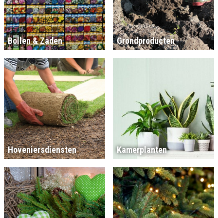
Bollen & Zaden
Grondproducten
Hoveniersdiensten
Kamerplanten