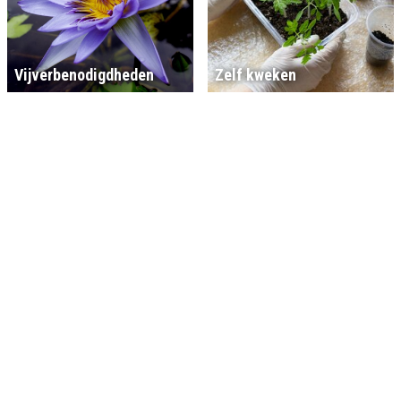
Vijverbenodigdheden
Zelf kweken