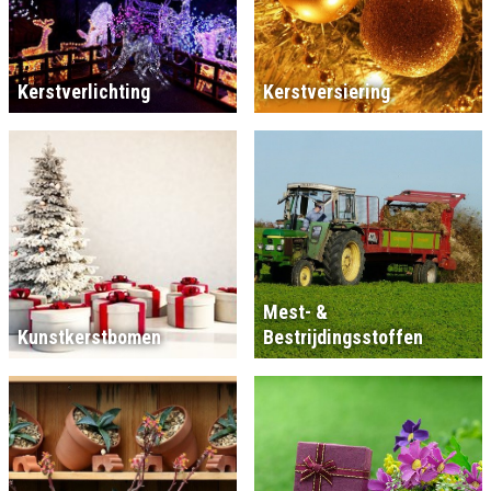
Kerstverlichting
Kerstversiering
Mest- &
Kunstkerstbomen
Bestrijdingsstoffen