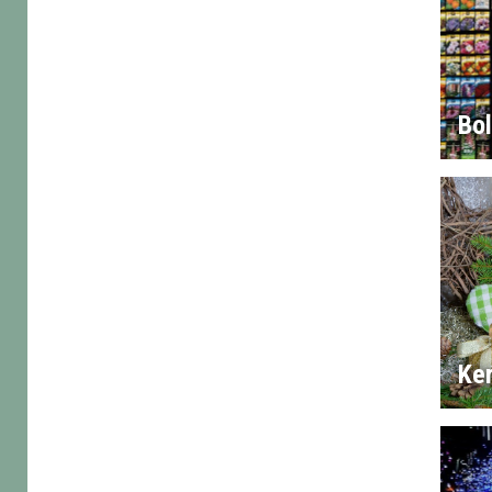
Bo
Ker