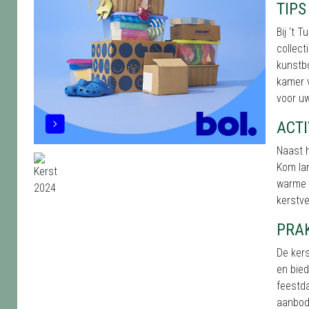
TIPS
Bij 't 
collect
kunstbo
kamer v
voor uw
ACTI
Naast h
Kom lan
warme c
kerstve
PRA
De kers
en bied
feestda
aanbod.