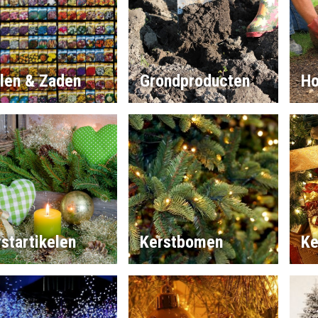
llen & Zaden
Grondproducten
Ho
startikelen
Kerstbomen
Ke