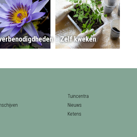
jverbenodigdheden
Zelf kweken
Tuincentra
nschijven
Nieuws
Ketens