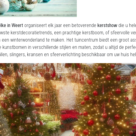
elke in Weert
organiseert elk jaar een betoverende
kerstshow
die u hel
wste kerstdecoratietrends, een prachtige kerstboom, of sfeervolle verli
s een winterwonderland te maken. Het tuincentrum biedt een groot as
 kunstbomen in verschillende stijlen en maten, zodat u altijd de perf
llen, slingers, kransen en sfeerverlichting beschikbaar om uw huis h