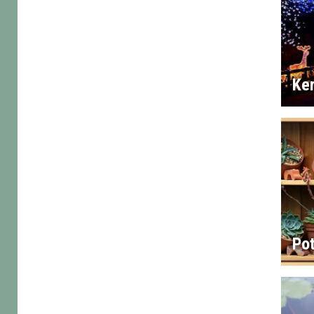
Ker
Po