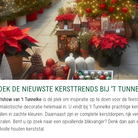
EK DE NIEUWSTE KERSTTRENDS BIJ 'T TUNN
tshow van 't Tunnelke
is dé plek om inspiratie op te doen voor de feest
malistische decoratie helemaal in. U vindt bij 't Tunnelke prachtige ker
llen in zachte kleuren. Daarnaast zijn er complete kerstdorpen, rijk ve
stralen. Bent u op zoek naar een opvallende blikvanger? Denk dan aa
jlvolle houten kerststal.