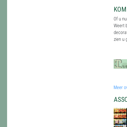
KOM 
Of u nu
Weert b
decorat
zien u 
Meer ov
ASS