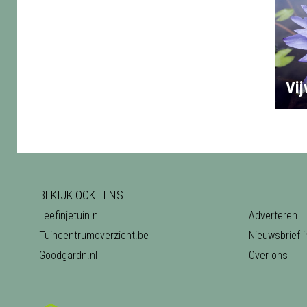
Vi
BEKIJK OOK EENS
Leefinjetuin.nl
Adverteren
Tuincentrumoverzicht.be
Nieuwsbrief i
Goodgardn.nl
Over ons