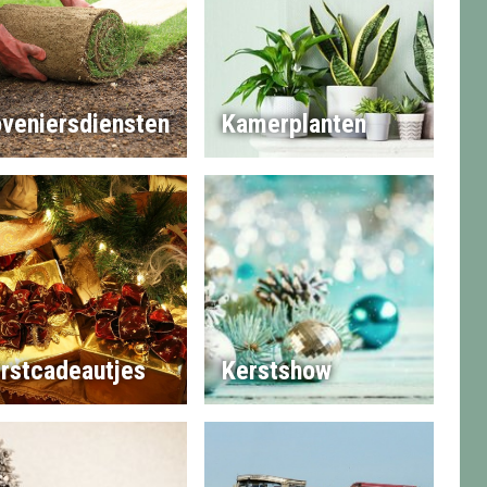
veniersdiensten
Kamerplanten
rstcadeautjes
Kerstshow