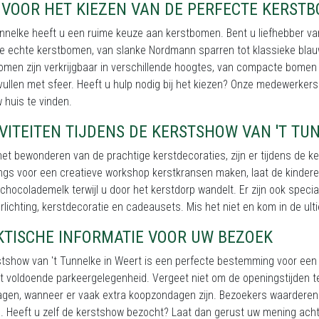
 VOOR HET KIEZEN VAN DE PERFECTE KERST
Tunnelke heeft u een ruime keuze aan kerstbomen. Bent u liefhebber 
ie echte kerstbomen, van slanke Nordmann sparren tot klassieke blau
men zijn verkrijgbaar in verschillende hoogtes, van compacte bomen 
ullen met sfeer. Heeft u hulp nodig bij het kiezen? Onze medewerker
 huis te vinden.
VITEITEN TIJDENS DE KERSTSHOW VAN 'T TU
et bewonderen van de prachtige kerstdecoraties, zijn er tijdens de ker
gs voor een creatieve workshop kerstkransen maken, laat de kinderen
hocolademelk terwijl u door het kerstdorp wandelt. Er zijn ook speci
rlichting, kerstdecoratie en cadeausets. Mis het niet en kom in de ult
KTISCHE INFORMATIE VOOR UW BEZOEK
tshow van 't Tunnelke in Weert is een perfecte bestemming voor een g
t voldoende parkeergelegenheid. Vergeet niet om de openingstijden te
gen, wanneer er vaak extra koopzondagen zijn. Bezoekers waarderen 't
 Heeft u zelf de kerstshow bezocht? Laat dan gerust uw mening acht