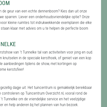
BOOM
van de geur van een echte dennenboom? Kies dan uit onze
we sparren. Liever een onderhoudsvriendelijke optie? Onze
voor kleine ruimtes tot indrukwekkende exemplaren die elke
s staan klaar met advies om u te helpen de perfecte boom
NNELKE
stshow van 't Tunnelke tal van activiteiten voor jong en oud.
 knutselen in de speciale kersthoek, of geniet van een kop
ale aanbiedingen tijdens de show, met kortingen op
ieme kerstsfeer!
ezellig dagje uit. Het tuincentrum is gemakkelijk bereikbaar
 controleren op Tuincentrum Overzicht.nl, vooral rond de
 Tunnelke om de vriendelijke service en het veelzijdige
er en help anderen bij het plannen van hun bezoek.