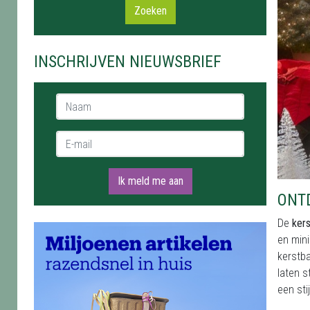
Zoeken
INSCHRIJVEN NIEUWSBRIEF
Naam *
E-mail *
Ik meld me aan
ONTD
De
kers
en mini
kerstba
laten 
een sti