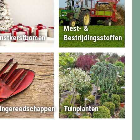
Mest- &
nstkerstbomen
Bestrijdingsstoffen
ingereedschappen
Tuinplanten