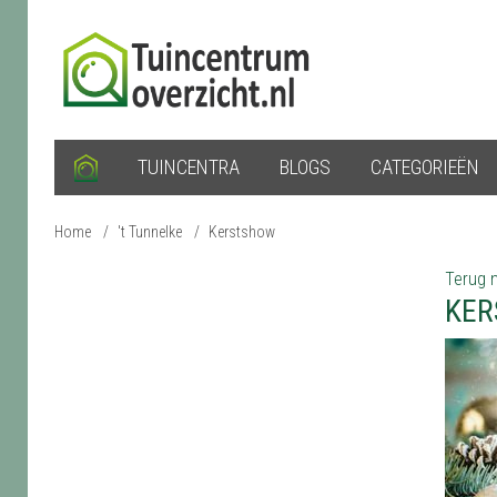
TUINCENTRA
BLOGS
CATEGORIEËN
Home
/
't Tunnelke
/
Kerstshow
Terug n
KER