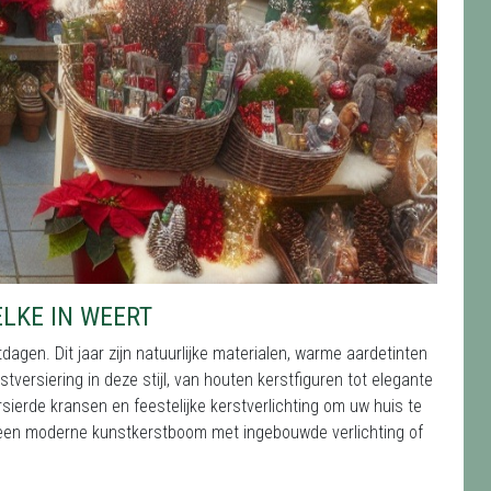
ELKE IN WEERT
dagen. Dit jaar zijn natuurlijke materialen, warme aardetinten
stversiering in deze stijl, van houten kerstfiguren tot elegante
rsierde kransen en feestelijke kerstverlichting om uw huis te
n een moderne kunstkerstboom met ingebouwde verlichting of