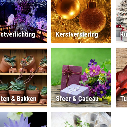
stverlichting
Kerstversiering
Ku
tten & Bakken
Sfeer & Cadeau
Tu