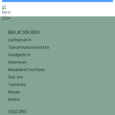
BEKIJK OOK EENS
Leefinjetuin.nl
Tuincentrumoverzicht.be
Goodgardn.nl
Adverteren
Nieuwsbrief inschijven
Over ons
Tuincentra
Nieuws
Ketens
VOLG ONS