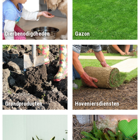
Dierbenodigdheden
Gazon
Grondproducten
Hoveniersdiensten