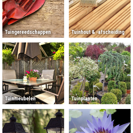
Tuingereedschappen
Tuinhout & -afscheiding
Tuinmeubelen
Tuinplanten