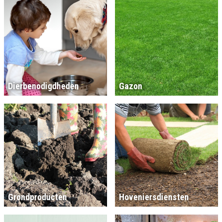
Dierbenodigdheden
Gazon
Grondproducten
Hoveniersdiensten