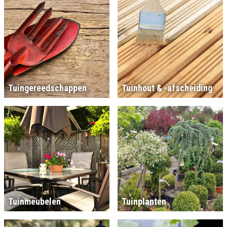
Tuingereedschappen
Tuinhout & -afscheiding
Tuinmeubelen
Tuinplanten